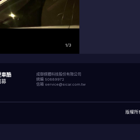
1
/
3
愛車酷
成御媒體科技股份有限公司
統編 50889972
招募
信箱 service@sicar.com.tw
版權所有© 