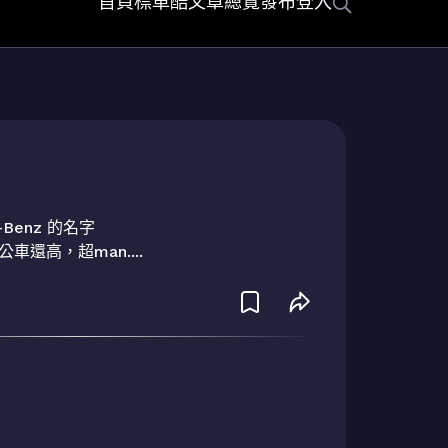
首頁
標車酷
文章總覽
發布
登入
-Benz 的名字

還高，超man....