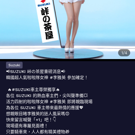
1
/
4
Suzuki
📢SUZUKI 峠の茶屋重磅消息📢

韓國超人氣啦啦隊女神 #李雅英 參加確定！

 🔥#SUZUKI車主尊榮獨享🔥

各位 SUZUKI 的熱血車主們，尖叫聲準備💥

活力四射的啦啦隊女神 #李雅英 即將親臨現場

為各位 SUZUKI 車主帶來最熱情的應援💖

想親眼目睹李雅英的迷人風采嗎😍

快來留言喊聲「+1」吧！👇

現場還有專屬見面禮！ 

只要騎車來，人人都有精美禮物🎁
