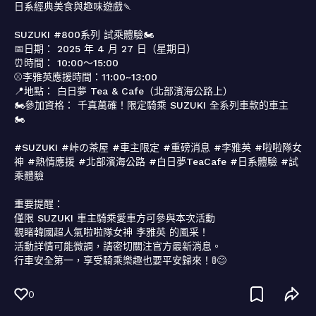
日系經典美食與趣味遊戲🍡

SUZUKI #800系列 試乘體驗🏍️

📅日期： 2025 年 4 月 27 日（星期日） 

⏰時間： 10:00～15:00 

⚾李雅英應援時間：11:00~13:00

📍地點： 白日夢 Tea & Cafe（北部濱海公路上）

🏍️參加資格： 千真萬確！限定騎乘 SUZUKI 全系列車款的車主 
🏍️

#SUZUKI #峠の茶屋 #車主限定 #重磅消息 #李雅英 #啦啦隊女
神 #熱情應援 #北部濱海公路 #白日夢TeaCafe #日系體驗 #試
乘體驗 

重要提醒：

僅限 SUZUKI 車主騎乘愛車方可參與本次活動

親睹韓國超人氣啦啦隊女神 李雅英 的風采！

活動詳情可能微調，請密切關注官方最新消息。

行車安全第一，享受騎乘樂趣也要平安歸來！🚦😊
0