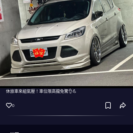
休旅車來組氣壓！車位限高攏免驚👌💪
0