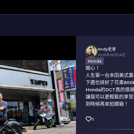
Andy老爹
2025年05月14日
Honda
開心！

人生第一台本田美式重機Re
下週也排好了花東800
Honda的DCT真的很屌
讓我可以更輕鬆的享受移動
到時候再來拍開箱！
0