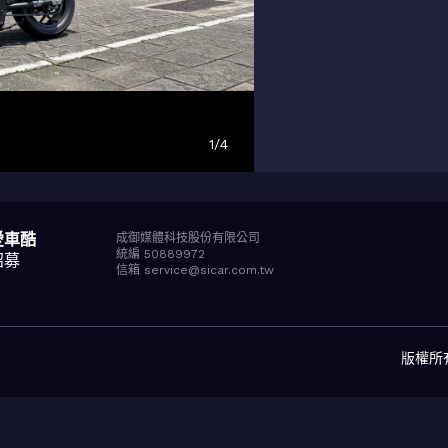
1
/
4
愛車酷
成御媒體科技股份有限公司
統編 50889972
招募
信箱 service@sicar.com.tw
版權所有© 