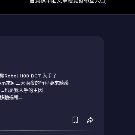
首頁
標車酷
文章總覽
發布
登入
bel 1100 DCT 入手了

km來回三天兩夜的行程要來騎乘

...也是我入手的主因

過程....
