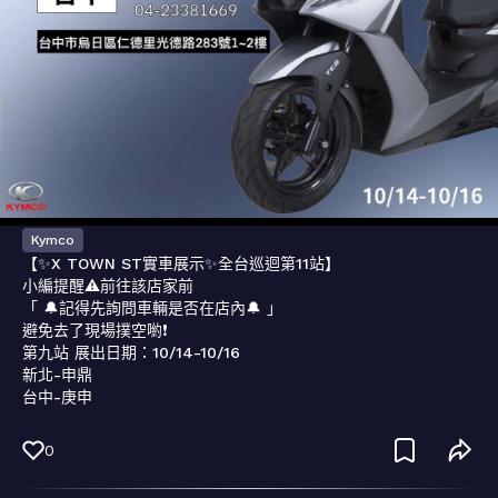
Kymco
【✨X TOWN ST實車展示✨全台巡迴第11站】

小編提醒⚠️前往該店家前

「 🔔記得先詢問車輛是否在店內🔔 」

避免去了現場撲空喲❗️

第九站 展出日期：10/14-10/16

新北-申鼎

台中-庚申
0