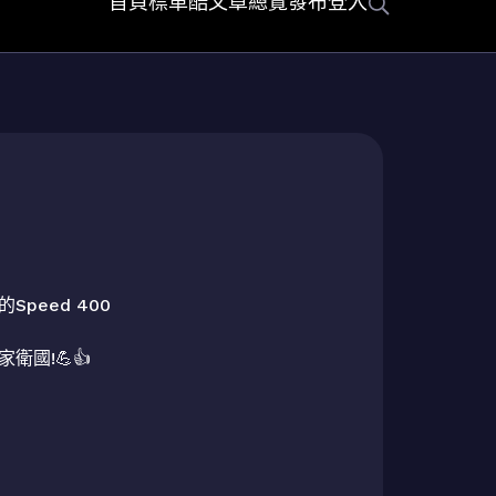
首頁
標車酷
文章總覽
發布
登入
peed 400

國!💪👍
