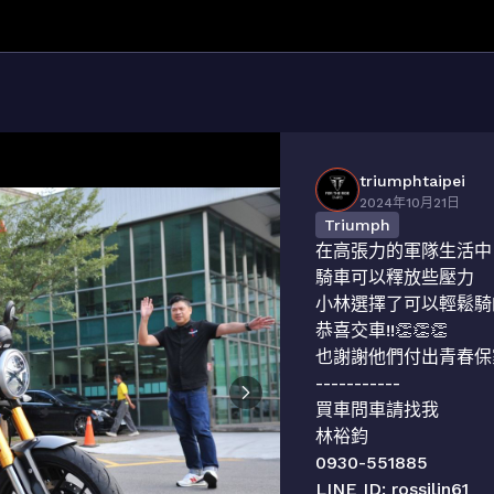
triumphtaipei
2024年10月21日
Triumph
在高張力的軍隊生活中

騎車可以釋放些壓力

小林選擇了可以輕鬆騎的S
恭喜交車!!👏👏👏

也謝謝他們付出青春保家衛
-----------

買車問車請找我

林裕鈞

0930-551885

LINE ID: rossilin61