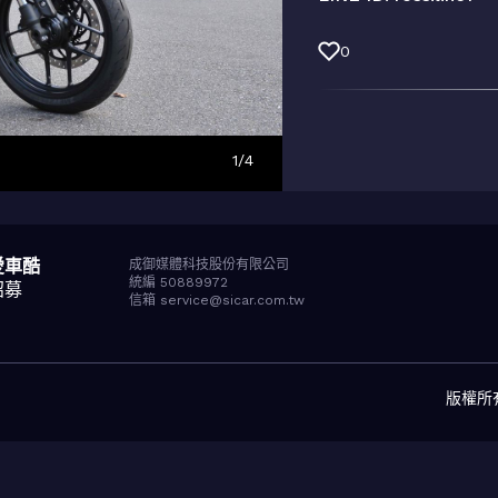
0
1
/
4
愛車酷
成御媒體科技股份有限公司
統編 50889972
招募
信箱 service@sicar.com.tw
版權所有© 