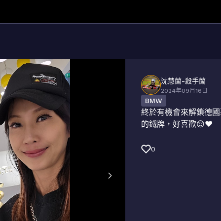
沈慧蘭-殺手蘭
2024年09月16日
BMW
終於有機會來解鎖德國慕
的鐵牌，好喜歡😌❤️
0