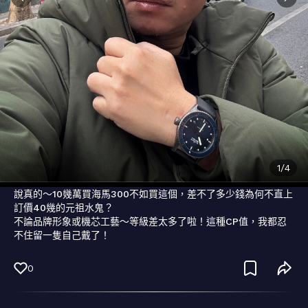
1
/
4
說真的～10幾萬買海馬300不如買這個，差不了多少錢為何不直上
訂價40幾的元祖水鬼？

不論品牌形象或機芯工藝～等級差太多了啦！這種CP值，我都忍
不住留一隻自己戴了！
0