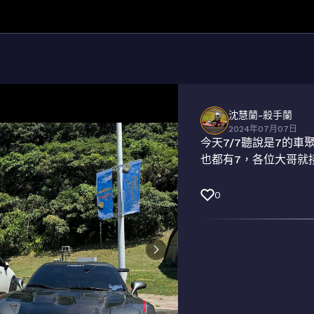
沈慧蘭-殺手蘭
2024年07月07日
今天7/7聽說是7的車
也都有7，各位大哥就接納
0