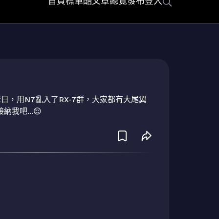
首頁
標車酷
文章總覽
發布
登入
聚日，用N7亂入了RX-7群，大家都有大尾翼
我吧...😌