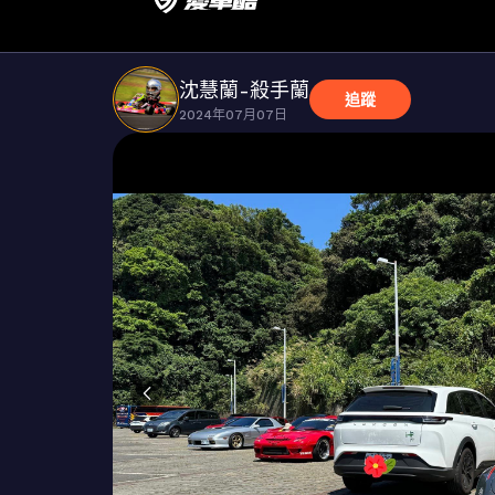
沈慧蘭-殺手蘭
追蹤
2024年07月07日