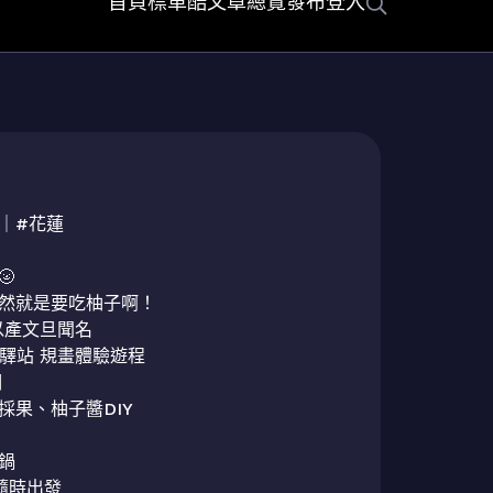
首頁
標車酷
文章總覽
發布
登入
方｜#花蓮



然就是要吃柚子啊！

以產文旦聞名

驛站 規畫體驗遊程



果、柚子醬DIY



隨時出發
