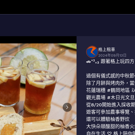
格上租車
2024年09月13日
🚗⁼³₌₃ 跟著格上玩四
過個有儀式感的中秋節
除了月餅與烤肉外，當
花蓮瑞穗 #鶴岡地區 
觀光農場 #木日光文旦
從8/20開始進入採收期
遊客可參加農事導覽、採
還可以體驗柚香野炊

大快朵頤酸甜的柚香火鍋
自在生活 ♡ 格上陪你