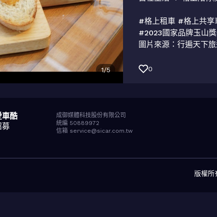
󠀠󠀠󠀠 

#格上租車 #格上共享車 
#2023國家品牌玉山獎
0
1
/
5
愛車酷
成御媒體科技股份有限公司
統編 50889972
招募
信箱 service@sicar.com.tw
版權所有© 