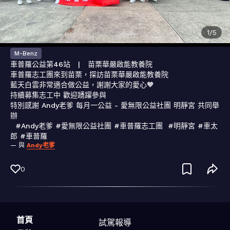
1
/
5
M-Benz
車普羅公益第46站   |   苗栗華嚴啟能教養院

車普羅志工團來到苗栗，探訪苗栗華嚴啟能教養院

藍天白雲非常適合做公益，謝謝大家的愛心🧡

持續募集志工中 歡迎踴躍參與

特別感謝 Andy老爹 每月一公益 - 愛無限公益社團 明靜宮 共同舉
辦

  #Andy老爹 #愛無限公益社團 #車普羅志工團  #明靜宮 #車太
郎 #車普羅
— 與
Andy老爹
0
首頁
試駕報導