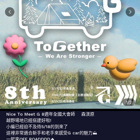
1
/
2
Nice To Meet G 8週年全國大會師    森渼原

越野場地已經搭建好啦!

小編已經迫不及待5/18的到來了

這裡非常適合新手和老手來感受G car的魅力⛰️

一起來OFF ROADDDD🔥
