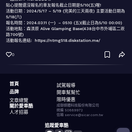
貼心提醒還沒報名的車友報名截止日期是5/10(五)喔!

活動日期：2024/5/17 – 5/19 (完美的三天兩夜) 主要活動日期為 
5/18(六)

報名時間：2024.03.11 (一)  – 05.10 (五)(截止日為5/10 00:00)

活動地點：森渼原 Alive Glamping Base(438台中市外埔區二崁
路700號)

活動報名連結:  https://ntmg518.diskstation.me/
0
首頁
試駕報導
品牌
開車幫幫忙
限時優惠
文章總覽
關於愛車酷
成御媒體科技股份有限公司
統編 50889972
人才招募
信箱 service@sicar.com.tw
追蹤愛車酷