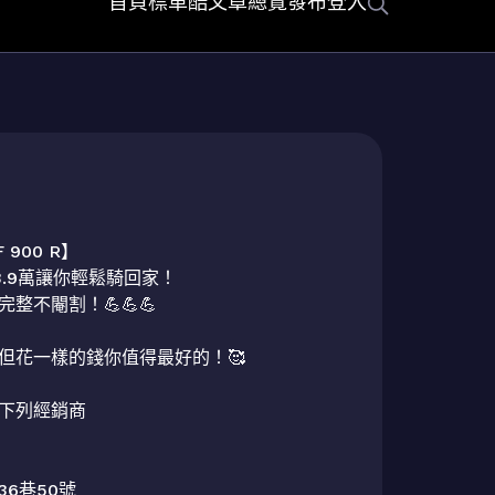
首頁
標車酷
文章總覽
發布
登入
 900 R】

.9萬讓你輕鬆騎回家！

不閹割！💪💪💪

但花一樣的錢你值得最好的！🥰

下列經銷商

6巷50號
