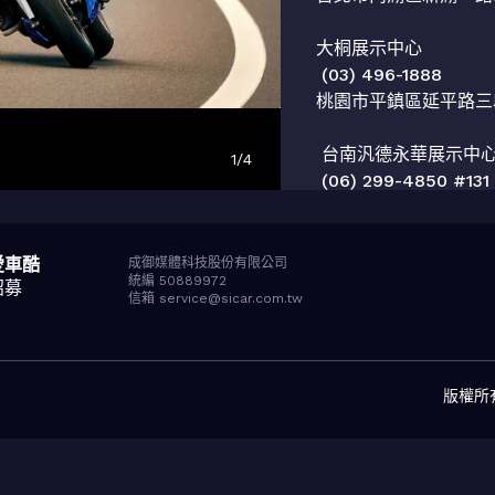
大桐展示中心

 (03) 496-1888

桃園市平鎮區延平路三段
 台南汎德永華展示中心

1
/
4
 (06) 299-4850 #131

愛車酷
0
成御媒體科技股份有限公司
統編 50889972
招募
信箱 service@sicar.com.tw
版權所有© 