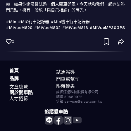
麗！如果你還沒嘗試過一個人騎車兜風，今天就和我們一起造訪熱
門景點，擁有一段能「與自己相處」的時光。

#Mio #MIO行車記錄器 #Mio機車行車記錄器 

#MiVueM820 #MiVueM802 #MiVueM818 #MiVueMP30GPS
0
首頁
試駕報導
品牌
開車幫幫忙
限時優惠
文章總覽
關於愛車酷
成御媒體科技股份有限公司
統編 50889972
人才招募
信箱 service@sicar.com.tw
追蹤愛車酷