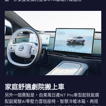
家庭舒適劇院搬上車
另外一個賣點是，自東風日產N7 Pro車型起就能選
配副駕駛AI零壓力雲毯座椅、智慧冷暖冰箱，再搭