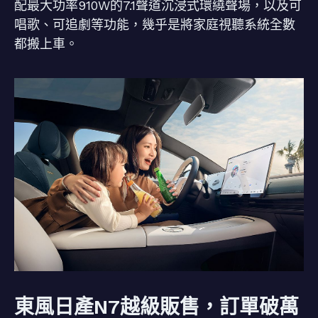
配最大功率910W的7.1聲道沉浸式環繞聲場，以及可
唱歌、可追劇等功能，幾乎是將家庭視聽系統全數
都搬上車。
東風日產N7越級販售，訂單破萬