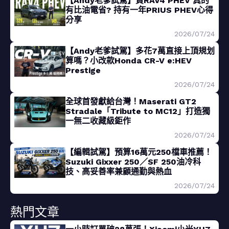
【Andy老爹試駕】買RAV4 PHEV 真的
有比油電省? 持有一年PRIUS PHEV心得
分享
2026/07/24
【Andy老爹試駕】多花7萬直接上頂規划
算嗎？小改款Honda CR-V e:HEV
Prestige
2026/07/24
全球首發獻給台灣！Maserati GT2
Stradale「Tribute to MC12」打造獨
一無二收藏級鉅作
2026/07/24
【編輯試駕】預算16萬元250檔車推薦！
Suzuki Gixxer 250／SF 250油冷科
技、高妥善率兼顧通勤與熱血
2026/07/24
熱門文章