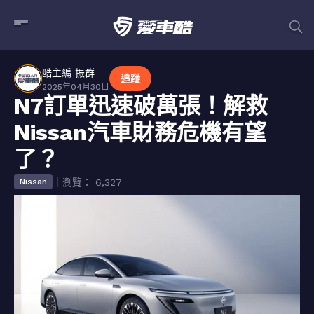
酷主編 振群
追蹤
2025年04月30日
N7訂單迅速破萬張！解救
Nissan汽車財務危機有望
了？
｜瀏覽： 6,327
Nissan