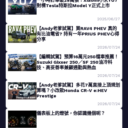
一小時訂單破28萬張！Xiaomi小米YU7
對標Tesla特斯拉Model Y正式上市
2025/06/27
【Andy老爹試駕】買RAV4 PHEV 真的
有比油電省? 持有一年PRIUS PHEV心得
分享
2026/07/24
【編輯試駕】預算16萬元250檔車推薦！
Suzuki Gixxer 250／SF 250油冷科
技、高妥善率兼顧通勤與熱血
2026/07/24
【Andy老爹試駕】多花7萬直接上頂規划
算嗎？小改款Honda CR-V e:HEV
Prestige
2026/07/24
儀表板上的燈號，你認識幾個呢？