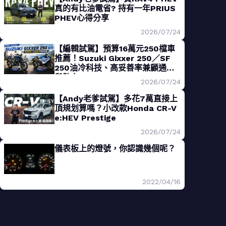
真的有比油電省? 持有一年PRIUS
PHEV心得分享
2026/07/24
【編輯試駕】預算16萬元250檔車
推薦！Suzuki Gixxer 250／SF
250油冷科技、高妥善率兼顧通勤
與熱血
2026/07/24
【Andy老爹試駕】多花7萬直接上
頂規划算嗎？小改款Honda CR-V
e:HEV Prestige
2026/07/24
儀表板上的燈號，你認識幾個呢？
2022/04/16