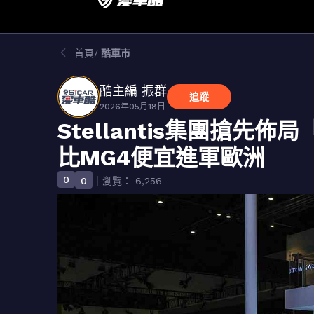
首頁
酷車市
酷主編 振群
追蹤
2026年05月18日
Stellantis集團搶先
比MG4便宜進軍歐洲
0
0
｜瀏覽： 6,256