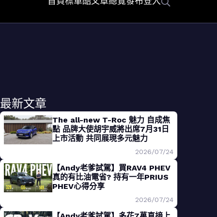
首頁
標車酷
文章總覽
發布
登入
最新文章
The all-new T-Roc 魅力 自成焦
點 品牌大使胡宇威將出席7月31日
上市活動 共同展現多元魅力
2026/07/24
【Andy老爹試駕】買RAV4 PHEV
真的有比油電省? 持有一年PRIUS
PHEV心得分享
2026/07/24
【Andy老爹試駕】多花7萬直接上