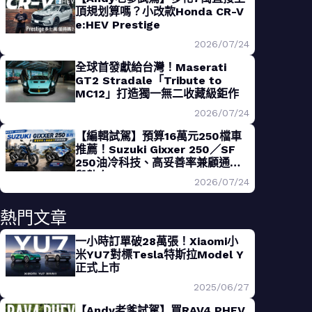
頂規划算嗎？小改款Honda CR-V
e:HEV Prestige
2026/07/24
全球首發獻給台灣！Maserati
GT2 Stradale「Tribute to
MC12」打造獨一無二收藏級鉅作
2026/07/24
【編輯試駕】預算16萬元250檔車
推薦！Suzuki Gixxer 250／SF
250油冷科技、高妥善率兼顧通勤
與熱血
2026/07/24
熱門文章
一小時訂單破28萬張！Xiaomi小
米YU7對標Tesla特斯拉Model Y
正式上市
2025/06/27
【Andy老爹試駕】買RAV4 PHEV