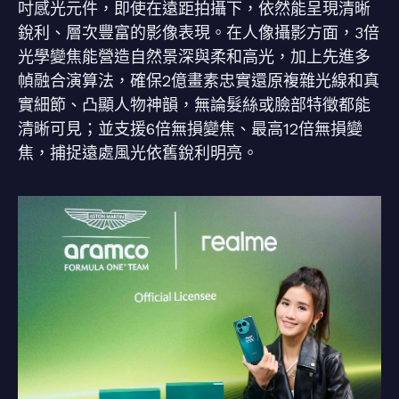
吋感光元件，即使在遠距拍攝下，依然能呈現清晰
銳利、層次豐富的影像表現。在人像攝影方面，3倍
光學變焦能營造自然景深與柔和高光，加上先進多
幀融合演算法，確保2億畫素忠實還原複雜光線和真
實細節、凸顯人物神韻，無論髮絲或臉部特徵都能
清晰可見；並支援6倍無損變焦、最高12倍無損變
焦，捕捉遠處風光依舊銳利明亮。