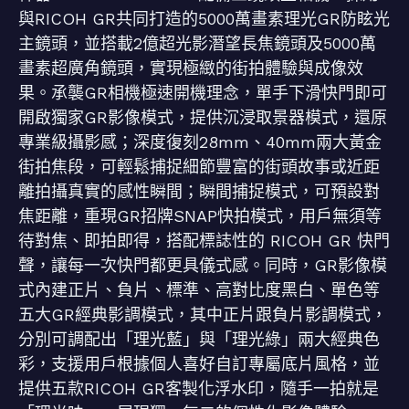
與RICOH GR共同打造的5000萬畫素理光GR防眩光
主鏡頭，並搭載2億超光影潛望長焦鏡頭及5000萬
畫素超廣角鏡頭​，實現極緻的街拍體驗與成像效
果。承襲GR相機極速開機理念，單手下滑快門即可
開啟獨家GR影像模式，提供沉浸取景器模式，還原
專業級攝影感；深度復刻28mm、40mm兩大黃金
街拍焦段，可輕鬆捕捉細節豐富的街頭故事或近距
離拍攝真實的感性瞬間；瞬間捕捉模式，可預設對
焦距離，重現GR招牌SNAP快拍模式，用戶無須等
待對焦、即拍即得，搭配標誌性的 RICOH GR 快門
聲，讓每一次快門都更具儀式感。同時，GR影像模
式內建正片、負片、標準、高對比度黑白、單色等
五大GR經典影調模式，其中正片跟負片影調模式，
分別可調配出「理光藍」與「理光綠」兩大經典色
彩，支援用戶根據個人喜好自訂專屬底片風格，並
提供五款RICOH GR客製化浮水印，隨手一拍就是