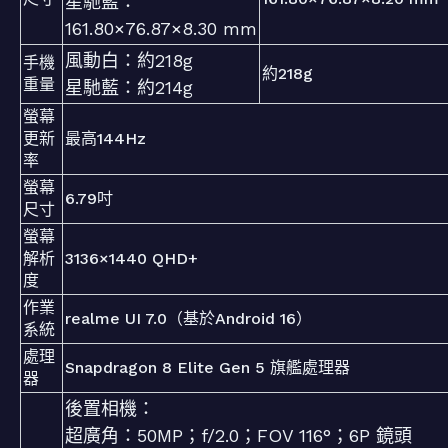
星馳藍：
161.80×76.87×8.30 mm
風動白：約218g
手機
約218g
重量
星馳藍：約214g
螢幕
更新
最高144Hz
率
螢幕
6.79吋
尺寸
螢幕
解析
3136×1440 QHD+
度
作業
realme UI 7.0（基於Android 16）
系統
處理
Snapdragon 8 Elite Gen 5 旗艦處理器
器
後置相機：
超廣角：50MP；f/2.0；FOV 116°；6P 鏡頭