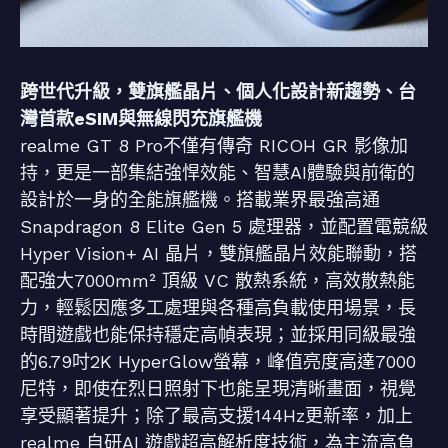
跨世代升級，雙旗艦晶片、個人化設計新趨勢、台
灣首款eSIM與無線閃充旗艦機
realme GT 8 Pro不僅有傳奇 RICOH GR 影像加
持，更是一部集結強悍效能、智慧AI體驗與前衛的
設計於一身的全能旗艦機。搭載業界最強高通
Snapdragon 8 Elite Gen 5 處理器，並配置電競級
Hyper Vision+ AI 晶片，雙旗艦晶片效能聯動，搭
配強大7000mm² 頂級 VC 散熱系統，高效散熱能
力，輕鬆因應多工處理與各種高負載使用場景，長
時間遊戲也能保持穩定高幀表現；並採用同級最強
的6.79吋2K HyperGlow螢幕，峰值亮度高達7000
尼特，即使在烈日照射下也能呈現清晰畫面，視覺
享受顯著提升；除了最高支援144Hz更新率，加上
realme 自研AI 遊戲超高解析度技術，為主流高負