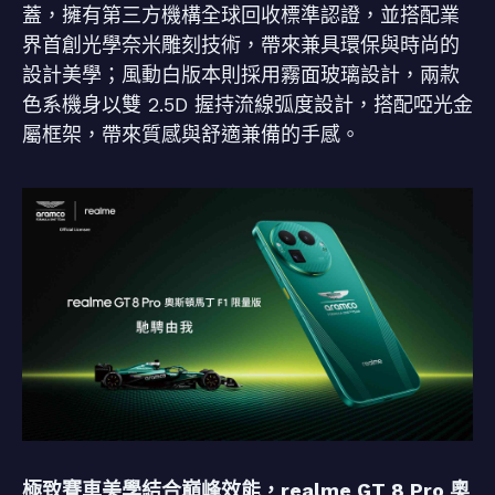
蓋，擁有第三方機構全球回收標準認證，並搭配業
界首創光學奈米雕刻技術，帶來兼具環保與時尚的
設計美學；風動白版本則採用霧面玻璃設計，兩款
色系機身以雙 2.5D 握持流線弧度設計，搭配啞光金
屬框架，帶來質感與舒適兼備的手感。
極致賽車美學結合巔峰效能，realme GT 8 Pro 奧