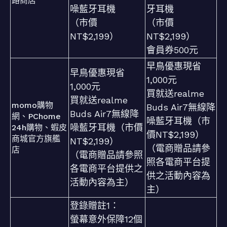
路商店
噪藍牙耳機
牙耳機
（市價
（市價
NT$2,199）
NT$2,199）
會員券500元
早鳥優惠現省
早鳥優惠現省
1,000元
1,000元
買就送realme
買就送realme
momo購物
Buds Air7無線降
Buds Air7無線降
網、PChome
噪藍牙耳機（市
噪藍牙耳機（市價
24h購物、蝦皮
價NT$2,199）
商城官方旗艦
NT$2,199）
（電商贈品請參
店
（電商贈品請參照
照各電商平台提
各電商平台提供之
供之活動內容為
活動內容為主）
主）
登錄贈註1：
螢幕意外保障12個