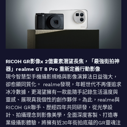
RICOH GR影像x 2億畫素潛望長焦，「最強街拍神
器」realme GT 8 Pro 重新定義行動影像
現今智慧型手機攝影規格與影像演算法日益強大，
卻愈顯同質化。 realme發現，年輕世代不再僅追求
冰冷數據，更渴望擁有一款能隨手記錄生活溫度與
靈感、展現真我個性的創作夥伴。為此，realme與
RICOH GR聯手、歷經四年共同研發，從光學設
計、拍攝理念到影像美學，全面深度客製、打造專
業級攝影體驗，將擁有近30年街拍底蘊的GR靈魂注