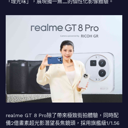
「理光味」，展現獨一無二的個性化影像體驗。
realme GT 8 Pro除了帶來極致街拍體驗，同時配
備2億畫素超光影潛望長焦鏡頭，採用旗艦級1/1.56