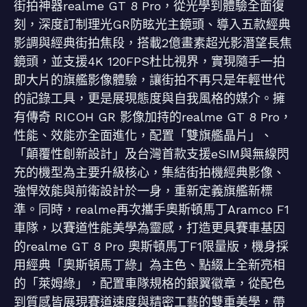
街拍神器realme GT 8 Pro，從光學到體驗全面復
刻，深度訂制理光GR防眩光主鏡頭、導入五款經典
影調與經典街拍焦段，搭載2億畫素超光影潛望長焦
鏡頭，並支援4K 120FPS杜比視界​，實現隨手一拍
即大片的旗艦影像體驗，讓街拍不再只是年輕世代
的記錄工具，更是展現態度與自我風格的媒介。擁
有傳奇 RICOH GR 影像加持的realme GT 8 Pro，
性能、效能亦全面進化，配置「雙旗艦晶片」、
「顛覆性創新設計」及台灣首款支援eSIM與無線閃
充的機型為主要升級核心，集結街拍機經典影像、
強悍效能與前衛設計於一身，重新定義旗艦新標
準。同時，realme再次攜手奧斯頓馬丁Aramco F1
車隊，以賽道性能美學為靈感，打造更具賽車基因
的realme GT 8 Pro 奧斯頓馬丁F1限量版，機身採
用經典「奧斯頓馬丁綠」為主色、點綴上全新亮相
的「萊姆綠」，配置車隊規格的銀翼徽章，從配色
到質感皆展現賽道速度與精密工藝的雙重美學，帶