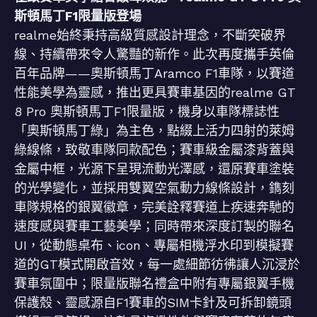
斯頓馬丁F1限量版登場
realme始終秉持高級質感設計理念，不斷突破界
線、持續帶來令人驚豔的新作。此次再度攜手英倫
百年品牌——奧斯頓馬丁Aramco F1車隊，以賽道
性能美學為靈感，推出更具賽車基因的realme GT
8 Pro 奧斯頓馬丁F1限量版，機身以車隊標誌性
「奧斯頓馬丁綠」為主色，點綴上活力四射的萊姆
綠線條，致敬車隊同款配色；賽車級金屬漆背蓋與
金屬中框，光源下呈現流動光澤感，還原賽車塗裝
的光學變化，並採用雙翼空氣動力線條設計，鐫刻
車隊規格的銀翼徽章，完美詮釋賽道上疾速奔馳的
速度感與賽車工藝美學；同時帶來深度訂製的聯名
UI，從動態桌布、icon、專屬相機浮水印到模擬賽
道的GT模式開啟音效，每一處細節彷彿讓人沉浸於
賽車氛圍中；限量版聯名禮盒中附有專屬銀翼手機
保護殼、靈感源自F1賽車的SIM卡針及可拆卸鏡頭