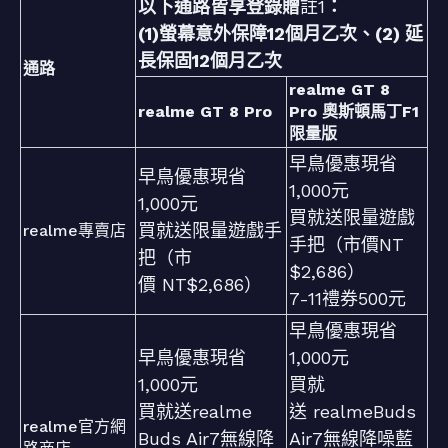
以下通路皆享登錄贈
註1
：
(1)螢幕意外保障12個月乙次、(2) 延
長保固12個月乙次
通路
realme GT 8
realme GT 8 Pro
Pro 奧斯頓馬丁F1
限量版
早鳥優惠現省
早鳥優惠現省
1,000元
1,000元
買就送限量遊戲
買就送限量遊戲手
realme專賣店
手把（市價NT
把（市
$2,686）
價 NT$2,686）
7-11禮券500元
早鳥優惠現省
早鳥優惠現省
1,000元
1,000元
買就
買就送realme
送 realmeBuds
realme官方網
Buds Air7無線降
Air7無線降噪藍