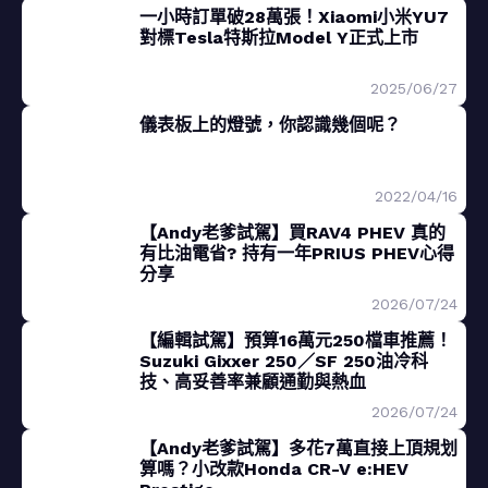
一小時訂單破28萬張！Xiaomi小米YU7
對標Tesla特斯拉Model Y正式上市
2025/06/27
儀表板上的燈號，你認識幾個呢？
2022/04/16
【Andy老爹試駕】買RAV4 PHEV 真的
有比油電省? 持有一年PRIUS PHEV心得
分享
2026/07/24
【編輯試駕】預算16萬元250檔車推薦！
Suzuki Gixxer 250／SF 250油冷科
技、高妥善率兼顧通勤與熱血
2026/07/24
【Andy老爹試駕】多花7萬直接上頂規划
算嗎？小改款Honda CR-V e:HEV