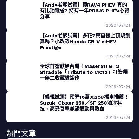
【Andy老爹試駕】買RAV4 PHEV 真的
有比油電省? 持有一年PRIUS PHEV心得
分享
2026/07/24
【Andy老爹試駕】多花7萬直接上頂規划
算嗎？小改款Honda CR-V e:HEV
Prestige
2026/07/24
全球首發獻給台灣！Maserati GT2
Stradale「Tribute to MC12」打造獨
一無二收藏級鉅作
2026/07/24
【編輯試駕】預算16萬元250檔車推薦！
Suzuki Gixxer 250／SF 250油冷科
技、高妥善率兼顧通勤與熱血
2026/07/24
熱門文章