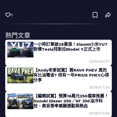
0
熱門文章
一小時訂單破28萬張！Xiaomi小米YU7
對標Tesla特斯拉Model Y正式上市
2025/06/27
【Andy老爹試駕】買RAV4 PHEV 真的
有比油電省? 持有一年PRIUS PHEV心得
分享
2026/07/24
【編輯試駕】預算16萬元250檔車推薦！
Suzuki Gixxer 250／SF 250油冷科
技、高妥善率兼顧通勤與熱血
2026/07/24