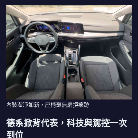
內裝潔淨如新，座椅毫無磨損痕跡
德系掀背代表，科技與駕控一次
到位