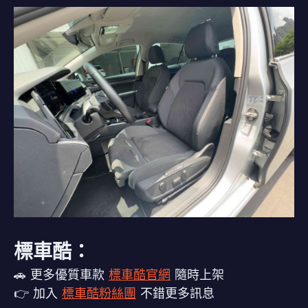
標車酷：
🚗 更多優質車款
標車酷官網
隨時上架
👉 加入
標車酷粉絲團
不錯更多訊息