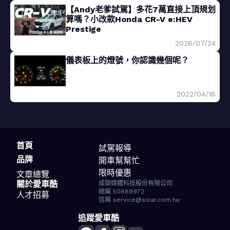
【Andy老爹試駕】多花7萬直接上頂規划
算嗎？小改款Honda CR-V e:HEV
Prestige
2026/07/24
儀表板上的燈號，你認識幾個呢？
2022/04/16
首頁
試駕報導
品牌
開車幫幫忙
限時優惠
文章總覽
關於愛車酷
成御媒體科技股份有限公司
統編 50889972
人才招募
信箱 service@sicar.com.tw
追蹤愛車酷