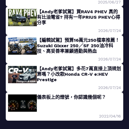
2025/06/27
【Andy老爹試駕】買RAV4 PHEV 真的
有比油電省? 持有一年PRIUS PHEV心得
分享
2026/07/24
【編輯試駕】預算16萬元250檔車推薦！
Suzuki Gixxer 250／SF 250油冷科
技、高妥善率兼顧通勤與熱血
2026/07/24
【Andy老爹試駕】多花7萬直接上頂規划
算嗎？小改款Honda CR-V e:HEV
Prestige
2026/07/24
儀表板上的燈號，你認識幾個呢？
2022/04/16