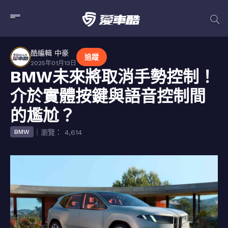
酷編輯 中豪
追蹤
2025年01月13日
BMW未來將取消手勢控制！
介於實體按鍵與語音控制間
的尷尬？
｜瀏覽： 4,614
BMW