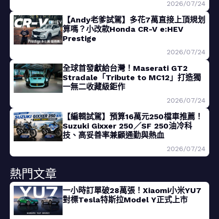
2026/07/24
【Andy老爹試駕】多花7萬直接上頂規划
算嗎？小改款Honda CR-V e:HEV
Prestige
2026/07/24
全球首發獻給台灣！Maserati GT2
Stradale「Tribute to MC12」打造獨
一無二收藏級鉅作
2026/07/24
【編輯試駕】預算16萬元250檔車推薦！
Suzuki Gixxer 250／SF 250油冷科
技、高妥善率兼顧通勤與熱血
2026/07/24
熱門文章
一小時訂單破28萬張！Xiaomi小米YU7
對標Tesla特斯拉Model Y正式上市