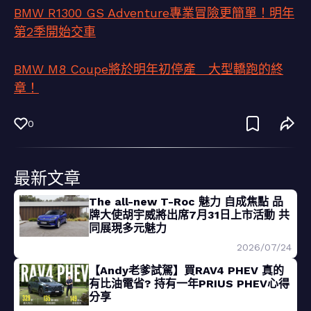
BMW R1300 GS Adventure專業冒險更簡單！明年
第2季開始交車
BMW M8 Coupe將於明年初停產 大型轎跑的終
章！
0
最新文章
The all-new T-Roc 魅力 自成焦點 品
牌大使胡宇威將出席7月31日上市活動 共
同展現多元魅力
2026/07/24
【Andy老爹試駕】買RAV4 PHEV 真的
有比油電省? 持有一年PRIUS PHEV心得
分享