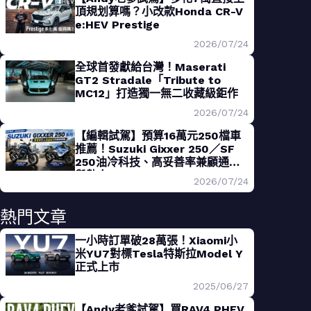
頂規划算嗎？小改款Honda CR-V
e:HEV Prestige
2026/07/24
全球首發獻給台灣！Maserati
GT2 Stradale「Tribute to
MC12」打造獨一無二收藏級鉅作
2026/07/24
【編輯試駕】預算16萬元250檔車
推薦！Suzuki Gixxer 250／SF
250油冷科技、高妥善率兼顧通勤
與熱血
2026/07/24
熱門文章
一小時訂單破28萬張！Xiaomi小
米YU7對標Tesla特斯拉Model Y
正式上市
2025/06/27
【Andy老爹試駕】買RAV4 PHEV