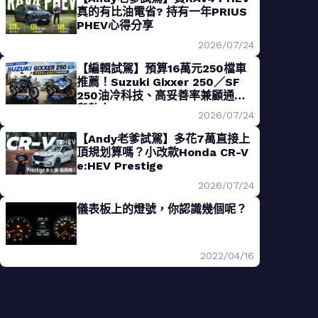
真的有比油電省? 持有一年PRIUS
PHEV心得分享
2026/07/24
【編輯試駕】預算16萬元250檔車
推薦！Suzuki Gixxer 250／SF
250油冷科技、高妥善率兼顧通勤
與熱血
2026/07/24
【Andy老爹試駕】多花7萬直接上
頂規划算嗎？小改款Honda CR-V
e:HEV Prestige
2026/07/24
儀表板上的燈號，你認識幾個呢？
2022/04/16