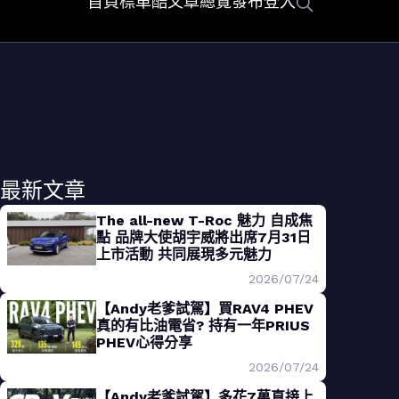
首頁
標車酷
文章總覽
發布
登入
最新文章
The all-new T-Roc 魅力 自成焦
點 品牌大使胡宇威將出席7月31日
上市活動 共同展現多元魅力
2026/07/24
【Andy老爹試駕】買RAV4 PHEV
真的有比油電省? 持有一年PRIUS
PHEV心得分享
2026/07/24
【Andy老爹試駕】多花7萬直接上