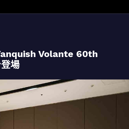
Vanquish Volante 60th
同台登場