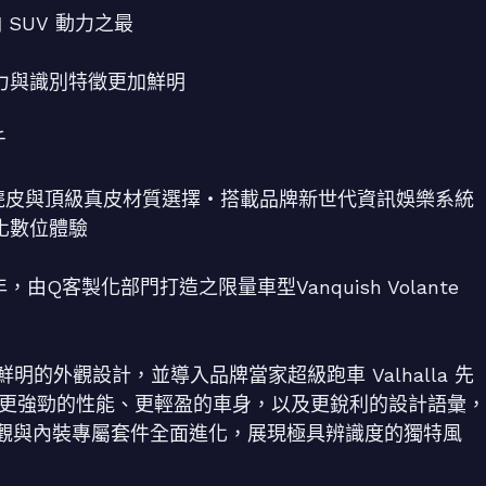
油 SUV 動力之最
張力與識別特徵更加鮮明
斤
ra 麂皮與頂級真皮材質選擇・搭載品牌新世代資訊娛樂系統
個人化數位體驗
年，由Q客製化部門打造之限量車型Vanquish Volante
07 動感鮮明的外觀設計，並導入品牌當家超級跑車 Valhalla 先
 以更強勁的性能、更輕盈的車身，以及更銳利的設計語彙，
觀與內裝專屬套件全面進化，展現極具辨識度的獨特風