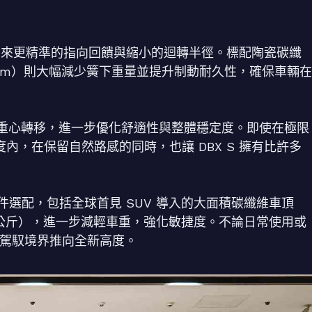
，帶來更精準的指向回饋與縮小的迴轉半徑。標配陶瓷碳纖
0 mm）則大幅減少簧下重量並提升制動耐久性，確保車輛在
重心轉移，進一步優化舒適性與整體穩定度。即使在極限
度內，在保留自然路感的同時，也讓 DBX S 擁有比許多
輕量化套件選配，包括全球首見 SUV 導入的大面積碳纖維車頂
19公斤），進一步減輕車重，強化敏捷度。不論日常使用或
V 駕馭境界推向全新高度。