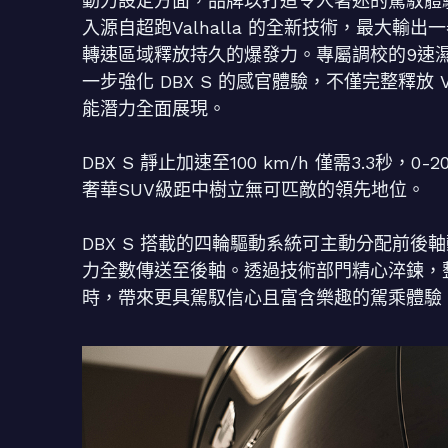
動力設定方面，品牌以打造令人著迷的駕馭體驗為
入源自超跑Valhalla 的全新技術，最大輸出一
轉速區域釋放持久的爆發力。專屬調校的9速
一步強化 DBX S 的感官體驗，不僅完整釋
能潛力全面展現。
DBX S 靜止加速至100 km/h 僅需3.3秒，0-
奢華SUV級距中樹立無可匹敵的領先地位。
DBX S 搭載的四輪驅動系統可主動分配前後軸
力全數傳送至後軸。透過技術部門精心淬鍊，
時，帶來更具駕馭信心且富含樂趣的駕乘體驗