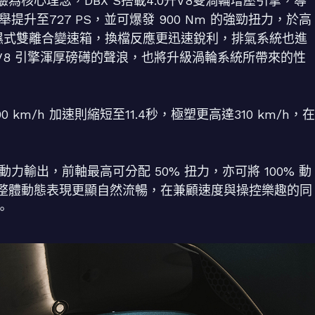
核心理念，DBX S搭載4.0升V8雙渦輪增壓引掌，導
舉提升至727 PS，並可爆發 900 Nm 的強勁扭力，於高
濕式雙離合變速箱，換檔反應更迅速銳利，排氣系統也進
放 V8 引擎渾厚磅礡的聲浪，也將升級渦輪系統所帶來的性
200 km/h 加速則縮短至11.4秒，極塑更高達310 km/h，在
動力輸出，前軸最高可分配 50% 扭力，亦可將 100% 動
整體動態表現更顯自然流暢，在兼顧速度與操控樂趣的同
。