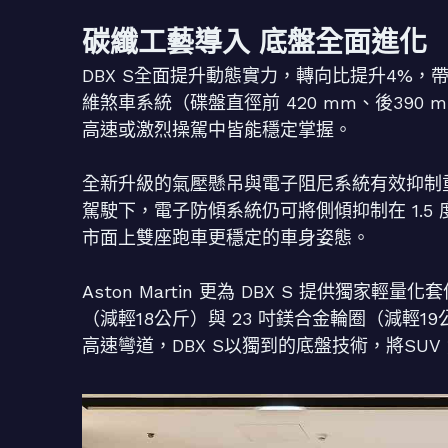
碳纖工藝導入 底盤全面進化
DBX S全面提升動態實力，轉向比提升4%
維煞車系統（碟盤直徑前 420 mm、後39
高速或激烈操駕中皆能穩定掌握。
全新升級的氣壓懸吊與電子阻尼系統有效抑制
駕駛下，電子防傾系統仍可將側傾抑制在 1.5 
市面上雙座跑車更穩定的車身姿態。
Aston Martin 更為 DBX S 提供獨家
（減輕18公斤）與 23 吋鎂合金輪圈（減輕
高速彎道，DBX S以獨到的底盤技術，將SU