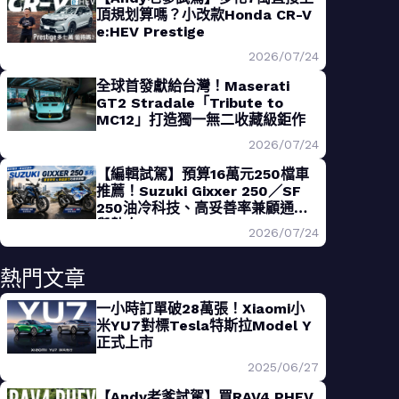
頂規划算嗎？小改款Honda CR-V
e:HEV Prestige
2026/07/24
全球首發獻給台灣！Maserati
GT2 Stradale「Tribute to
MC12」打造獨一無二收藏級鉅作
2026/07/24
【編輯試駕】預算16萬元250檔車
推薦！Suzuki Gixxer 250／SF
250油冷科技、高妥善率兼顧通勤
與熱血
2026/07/24
熱門文章
一小時訂單破28萬張！Xiaomi小
米YU7對標Tesla特斯拉Model Y
正式上市
2025/06/27
【Andy老爹試駕】買RAV4 PHEV