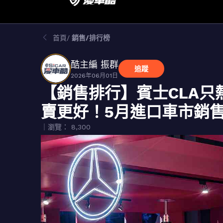
首頁
銷售/排行榜
酷主編 振群
追蹤
2026年06月01日
【銷售排行】賓士CLA只熱
賣更好！5月進口車市銷
｜瀏覽： 8,300