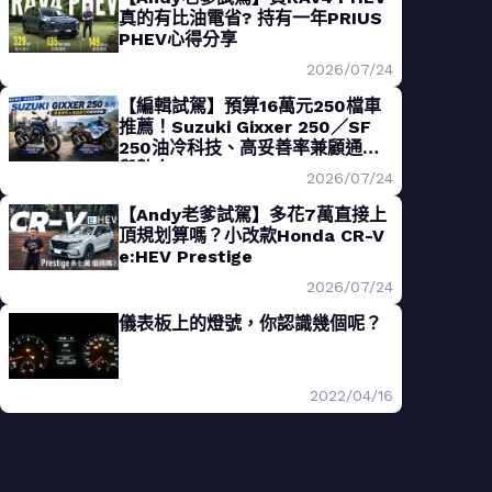
真的有比油電省? 持有一年PRIUS
PHEV心得分享
2026/07/24
【編輯試駕】預算16萬元250檔車
推薦！Suzuki Gixxer 250／SF
250油冷科技、高妥善率兼顧通勤
與熱血
2026/07/24
【Andy老爹試駕】多花7萬直接上
頂規划算嗎？小改款Honda CR-V
e:HEV Prestige
2026/07/24
儀表板上的燈號，你認識幾個呢？
2022/04/16