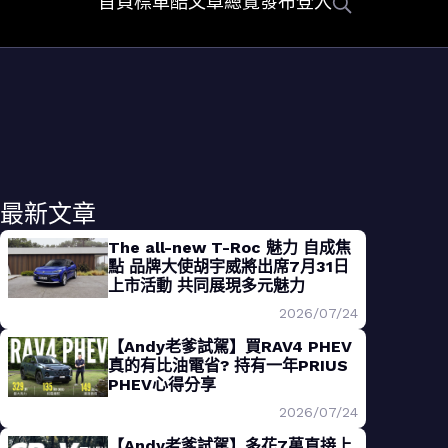
首頁
標車酷
文章總覽
發布
登入
最新文章
The all-new T-Roc 魅力 自成焦
點 品牌大使胡宇威將出席7月31日
上市活動 共同展現多元魅力
2026/07/24
【Andy老爹試駕】買RAV4 PHEV
真的有比油電省? 持有一年PRIUS
PHEV心得分享
2026/07/24
【Andy老爹試駕】多花7萬直接上