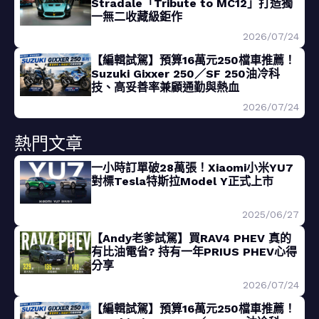
Stradale「Tribute to MC12」打造獨
一無二收藏級鉅作
2026/07/24
【編輯試駕】預算16萬元250檔車推薦！
Suzuki Gixxer 250／SF 250油冷科
技、高妥善率兼顧通勤與熱血
2026/07/24
熱門文章
一小時訂單破28萬張！Xiaomi小米YU7
對標Tesla特斯拉Model Y正式上市
2025/06/27
【Andy老爹試駕】買RAV4 PHEV 真的
有比油電省? 持有一年PRIUS PHEV心得
分享
2026/07/24
【編輯試駕】預算16萬元250檔車推薦！