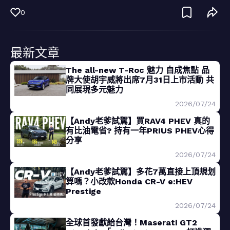
0
最新文章
The all-new T-Roc 魅力 自成焦點 品
牌大使胡宇威將出席7月31日上市活動 共
同展現多元魅力
2026/07/24
【Andy老爹試駕】買RAV4 PHEV 真的
有比油電省? 持有一年PRIUS PHEV心得
分享
2026/07/24
【Andy老爹試駕】多花7萬直接上頂規划
算嗎？小改款Honda CR-V e:HEV
Prestige
2026/07/24
全球首發獻給台灣！Maserati GT2