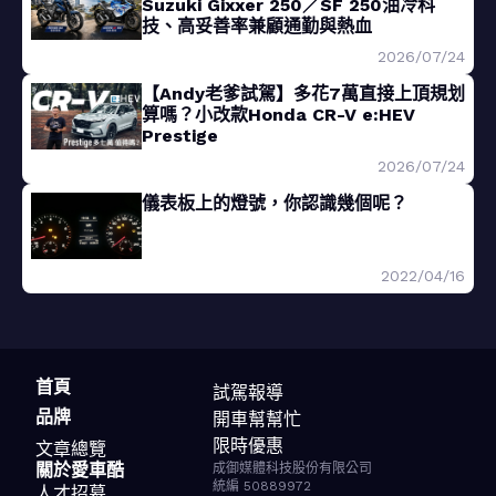
Suzuki Gixxer 250／SF 250油冷科
技、高妥善率兼顧通勤與熱血
2026/07/24
【Andy老爹試駕】多花7萬直接上頂規划
算嗎？小改款Honda CR-V e:HEV
Prestige
2026/07/24
儀表板上的燈號，你認識幾個呢？
2022/04/16
首頁
試駕報導
品牌
開車幫幫忙
限時優惠
文章總覽
關於愛車酷
成御媒體科技股份有限公司
統編 50889972
人才招募