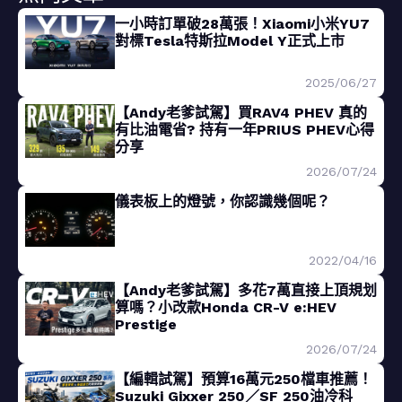
一小時訂單破28萬張！Xiaomi小米YU7
對標Tesla特斯拉Model Y正式上市
2025/06/27
【Andy老爹試駕】買RAV4 PHEV 真的
有比油電省? 持有一年PRIUS PHEV心得
分享
2026/07/24
儀表板上的燈號，你認識幾個呢？
2022/04/16
【Andy老爹試駕】多花7萬直接上頂規划
算嗎？小改款Honda CR-V e:HEV
Prestige
2026/07/24
【編輯試駕】預算16萬元250檔車推薦！
Suzuki Gixxer 250／SF 250油冷科