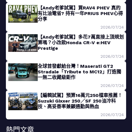
【Andy老爹試駕】買RAV4 PHEV 真的
有比油電省? 持有一年PRIUS PHEV心得
分享
2026/07/24
【Andy老爹試駕】多花7萬直接上頂規划
算嗎？小改款Honda CR-V e:HEV
Prestige
2026/07/24
全球首發獻給台灣！Maserati GT2
Stradale「Tribute to MC12」打造獨
一無二收藏級鉅作
2026/07/24
【編輯試駕】預算16萬元250檔車推薦！
Suzuki Gixxer 250／SF 250油冷科
技、高妥善率兼顧通勤與熱血
2026/07/24
熱門文章