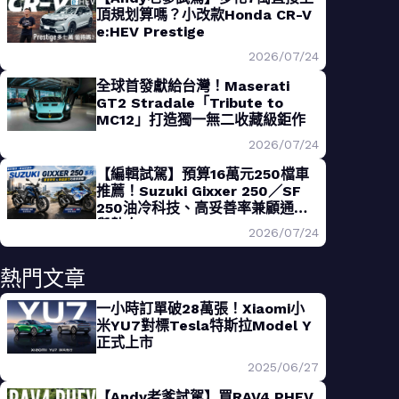
頂規划算嗎？小改款Honda CR-V
e:HEV Prestige
2026/07/24
全球首發獻給台灣！Maserati
GT2 Stradale「Tribute to
MC12」打造獨一無二收藏級鉅作
2026/07/24
【編輯試駕】預算16萬元250檔車
推薦！Suzuki Gixxer 250／SF
250油冷科技、高妥善率兼顧通勤
與熱血
2026/07/24
熱門文章
一小時訂單破28萬張！Xiaomi小
米YU7對標Tesla特斯拉Model Y
正式上市
2025/06/27
【Andy老爹試駕】買RAV4 PHEV