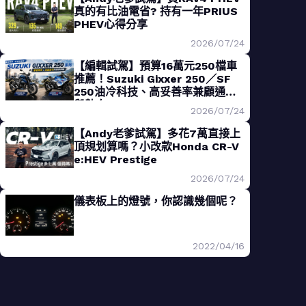
真的有比油電省? 持有一年PRIUS
PHEV心得分享
2026/07/24
【編輯試駕】預算16萬元250檔車
推薦！Suzuki Gixxer 250／SF
250油冷科技、高妥善率兼顧通勤
與熱血
2026/07/24
【Andy老爹試駕】多花7萬直接上
頂規划算嗎？小改款Honda CR-V
e:HEV Prestige
2026/07/24
儀表板上的燈號，你認識幾個呢？
2022/04/16