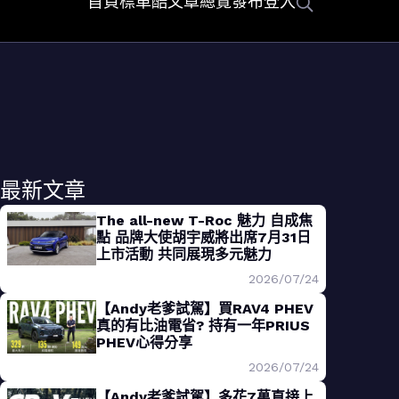
首頁
標車酷
文章總覽
發布
登入
最新文章
The all-new T-Roc 魅力 自成焦
點 品牌大使胡宇威將出席7月31日
上市活動 共同展現多元魅力
2026/07/24
【Andy老爹試駕】買RAV4 PHEV
真的有比油電省? 持有一年PRIUS
PHEV心得分享
2026/07/24
【Andy老爹試駕】多花7萬直接上