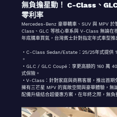
無負擔星動！ C-Class、GL
零利率
Mercedes-Benz 豪華轎車、SUV 與 
Class、GLC 等核心車系與 V-Class
年底購車買氣，台灣賓士針對指定年式車型推
・C-Class Sedan/Estate：25/25年
。
・GLC / GLC Coupé：享更高額的 160
式保險。
・V-Class：針對家庭與商務客層，推出首期免
擁有三芒星 MPV 的寬敞空間與豪華體驗，
配備升級結合超優惠方案，在年終之際，無負