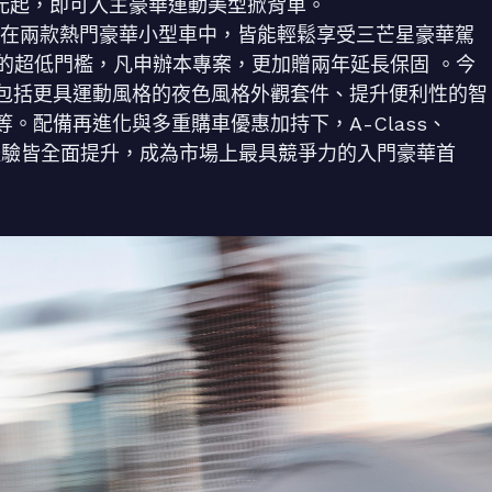
999 元起，即可入主豪華運動美型掀背車。
您在兩款熱門豪華小型車中，皆能輕鬆享受三芒星豪華駕
9 元起的超低門檻，凡申辦本專案，更加贈兩年延長保固 。今
包括更具運動風格的夜色風格外觀套件、提升便利性的智
。配備再進化與多重購車優惠加持下，A-Class、
用體驗皆全面提升，成為市場上最具競爭力的入門豪華首