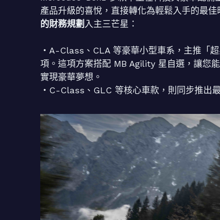
產品升級的喜悅，直接轉化為輕鬆入手的最佳
的財務規劃
入主三芒星：
・A-Class、CLA 等豪華小型車系，主
項。這項方案搭配 MB Agility 星自選，讓
實現豪華夢想。
・C-Class、GLC 等核心車款，則同步推出最高