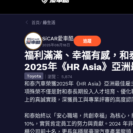
首頁
綠生活
SiCAR愛車酷
追蹤
2025年08月18日
福利滿滿、幸福有感，和
2025年《HR Asia》
Toyota
｜瀏覽： 5,874
和泰汽車榮獲2025年《HR Asia》亞洲
項殊榮不僅是對和泰長期投入人才培育、優化
上的真誠實踐，深獲員工與專業評審的高度認
和泰始終以「安心職場，共創幸福」為核心，持
10%，實質肯定員工的努力與貢獻。2024 年
櫃公司前十名，更長年穩居臺灣汽車產業龍頭