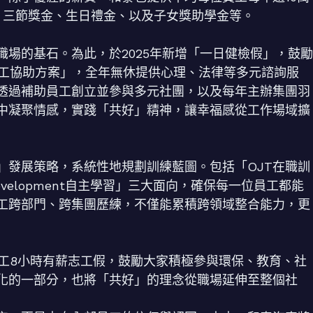
、三節獎金、生日禮金、以及子女獎助學金等。
場的基石。為此，於2025年新增「一日健檢假」，鼓勵
P員工協助方案」，全年無休提供心理、法律等多元諮詢服
透過補助員工創立並參與多元社團，以及每年主辦集團羽
中凝聚情感，實踐「共好」精神，讓幸福感從工作場域擴
」發展策略，系統性地規劃訓練藍圖。包括「OJT在職訓
Development自主學習」三大面向，確保每一位員工都能
工跨部門、跨集團歷練，不僅能累積跨領域整合能力，更
員工8小時有薪志工假，鼓勵大家積極參與環保、教育、社
化的一部分，也將「共好」的理念從職場延伸至整個社