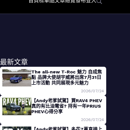
首頁
標車酷
文章總覽
發布
登入
最新文章
The all-new T-Roc 魅力 自成焦
點 品牌大使胡宇威將出席7月31日
上市活動 共同展現多元魅力
2026/07/24
【Andy老爹試駕】買RAV4 PHEV
真的有比油電省? 持有一年PRIUS
PHEV心得分享
2026/07/24
【Andy老爹試駕】多花7萬直接上