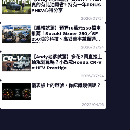
真的有比油電省? 持有一年PRIUS
PHEV心得分享
2026/07/24
【編輯試駕】預算16萬元250檔車
推薦！Suzuki Gixxer 250／SF
250油冷科技、高妥善率兼顧通勤
與熱血
2026/07/24
【Andy老爹試駕】多花7萬直接上
頂規划算嗎？小改款Honda CR-V
e:HEV Prestige
2026/07/24
儀表板上的燈號，你認識幾個呢？
2022/04/16