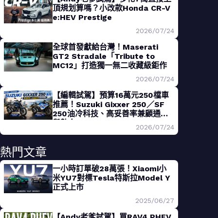
頂規划算嗎？小改款Honda CR-V
e:HEV Prestige
2026/07/24
全球首發獻給台灣！Maserati
GT2 Stradale「Tribute to
MC12」打造獨一無二收藏級鉅作
2026/07/24
【編輯試駕】預算16萬元250檔車
推薦！Suzuki Gixxer 250／SF
250油冷科技、高妥善率兼顧通勤
與熱血
2026/07/24
熱門文章
一小時訂單破28萬張！Xiaomi小
米YU7對標Tesla特斯拉Model Y
正式上市
2025/06/27
【Andy老爹試駕】買RAV4 PHEV