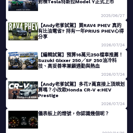
對標Tesla特斯拉Model Y正式上市
2025/06/27
【Andy老爹試駕】買RAV4 PHEV 真的
有比油電省? 持有一年PRIUS PHEV心得
分享
2026/07/24
【編輯試駕】預算16萬元250檔車推薦！
Suzuki Gixxer 250／SF 250油冷科
技、高妥善率兼顧通勤與熱血
2026/07/24
【Andy老爹試駕】多花7萬直接上頂規划
算嗎？小改款Honda CR-V e:HEV
Prestige
2026/07/24
儀表板上的燈號，你認識幾個呢？