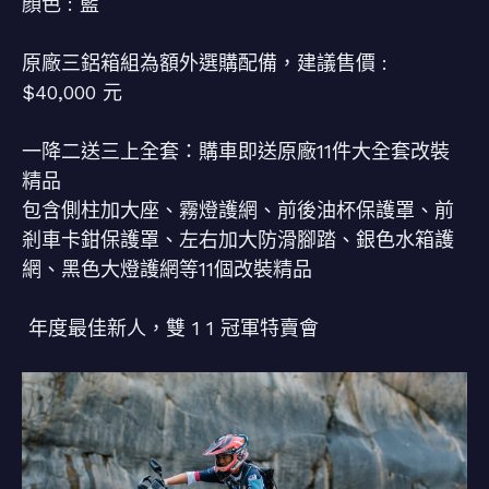
顏色 : 藍
原廠三鋁箱組為額外選購配備，建議售價 :
$40,000 元
一降二送三上全套：購車即送原廠11件大全套改裝
精品
包含側柱加大座、霧燈護網、前後油杯保護罩、前
剎車卡鉗保護罩、左右加大防滑腳踏、銀色水箱護
網、黑色大燈護網等11個改裝精品
年度最佳新人，雙 1 1 冠軍特賣會