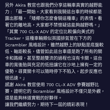
另外 Akira 教官也跟我們分享這輛車真實的越野能
力 : 「最一開始，大家看到我騎這台車的時候都是
露出那種，「矮椰你怎麼會騎這種車」的表情。看
著它的離地高，大家都不禁懷疑這能夠越野嗎。」
「其實 700 CL-X ADV 的定位比較偏向美式的
Tracker，這種車輛類似英國排氣管在下方的
Scrambler 風格設計，雖然越野上的缺點是底盤較
低、軸距較長，儘管如此這台車還是跑了所有的關
卡和路線，甚至整趟雙流的過程也沒有卡關。這台
車的寬後胎與充足的低扭讓它在沙地上擁有一定的
優勢，尋寶關卡可以隨時停下不陷入，起步反應也
很迅速。」
感謝 Akira 教官使用 700 CL-X ADV 參賽越野比
賽，證明它的 Scrambler 風格設計不僅只是外觀，
還是能夠林道實戰的好夥伴。
讓我們繼續努力，期待下一屆的精彩表現！