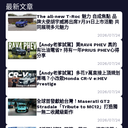
最新文章
The all-new T-Roc 魅力 自成焦點 品
牌大使胡宇威將出席7月31日上市活動 共
同展現多元魅力
2026/07/24
【Andy老爹試駕】買RAV4 PHEV 真的
有比油電省? 持有一年PRIUS PHEV心得
分享
2026/07/24
【Andy老爹試駕】多花7萬直接上頂規划
算嗎？小改款Honda CR-V e:HEV
Prestige
2026/07/24
全球首發獻給台灣！Maserati GT2
Stradale「Tribute to MC12」打造獨
一無二收藏級鉅作
2026/07/24