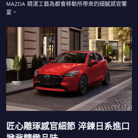
MAZDA 精湛工藝為都會移動所帶來的細膩感官饗
宴。
匠心雕琢感官細節 淬鍊日系進口