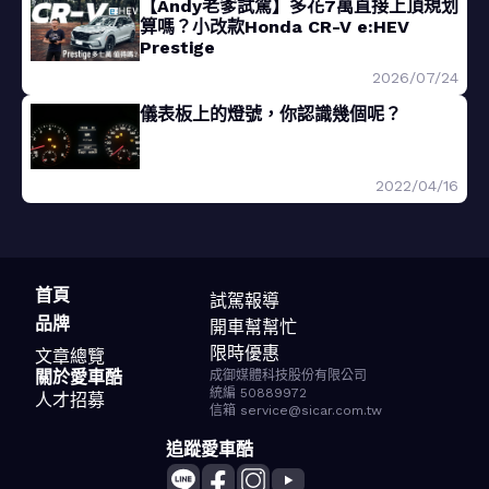
【Andy老爹試駕】多花7萬直接上頂規划
算嗎？小改款Honda CR-V e:HEV
Prestige
2026/07/24
儀表板上的燈號，你認識幾個呢？
2022/04/16
首頁
試駕報導
品牌
開車幫幫忙
限時優惠
文章總覽
關於愛車酷
成御媒體科技股份有限公司
統編 50889972
人才招募
信箱 service@sicar.com.tw
追蹤愛車酷