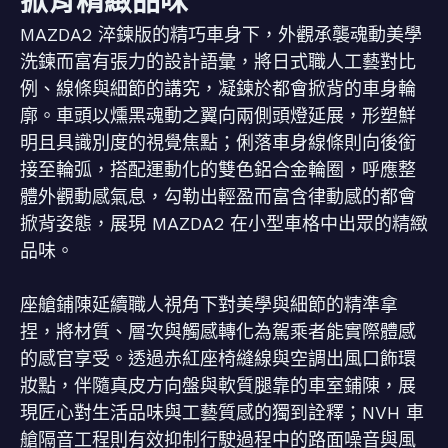
掀背精緻品味
MAZDA2 淬鍊版的精巧車身下，外觀承襲魂動美學
洗鍊而富有張力的設計語彙，將日式職人工藝對比
例、線條與細節的講究，凝鍊於都會掀背的車身輪
廓。車頭以燻黑魂動之翼向兩側頭燈延展，形塑鮮
明且具識別度的視覺焦點；俐落車身線條則向後銜
接至輪弧，搭配運動化的雙色鋁合金輪圈，呼應整
體外觀動感氣息，勾勒出輕盈而富含律動感的都會
掀背姿態，展現 MAZDA2 在小型車格中出眾的精緻
品味。
座艙鋪陳延續職人視角下對美學與細節的精準拿
捏，將材質、層次與觸感轉化為駕乘者能實際體感
的感官享受。透過赤紅座椅縫線與空調出風口飾環
妝點，伴隨真皮方向盤與軟質腿靠的車室鋪陳，展
現匠心對生活品味與工藝質感的獨到詮釋；NVH 車
艙隔音工程則有效抑制行駛過程中的路面噪音與風