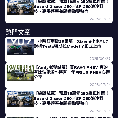
【編輯試駕】預算16萬元250檔車推薦！
Suzuki Gixxer 250／SF 250油冷科
技、高妥善率兼顧通勤與熱血
2026/07/24
熱門文章
一小時訂單破28萬張！Xiaomi小米YU7
對標Tesla特斯拉Model Y正式上市
2025/06/27
【Andy老爹試駕】買RAV4 PHEV 真的
有比油電省? 持有一年PRIUS PHEV心得
分享
2026/07/24
【編輯試駕】預算16萬元250檔車推薦！
Suzuki Gixxer 250／SF 250油冷科
技、高妥善率兼顧通勤與熱血
2026/07/24