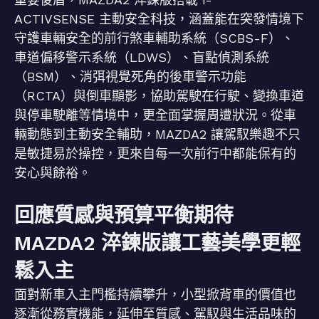
ACTIVSENSE 主動安全科技，涵蓋能在突發情境下
守護車輛安全的前行煞車輔助系統（SCBS-F）、
車道偏移警示系統（LDWS）、盲點偵測系統
（BSM）、消弭視覺死角的後車警示功能
（RCTA）與倒車顯影，協助駕駛在行駛、變換車道
與停車駛離等情境中，更全面掌握周遭狀況。從車
輛動態到主動安全輔助，MAZDA2 讓駕馭樂趣不只
是敏捷易於操控，更來自每一次前行中都能保有的
安心與餘裕。
回應質感與預算平衡期待
MAZDA2 淬鍊版讓工藝美學更輕
鬆入主
面對新車入主門檻持續攀升，小型掀背車的價值也
逐漸從務實機能，延伸至質感、駕馭與生活品味的