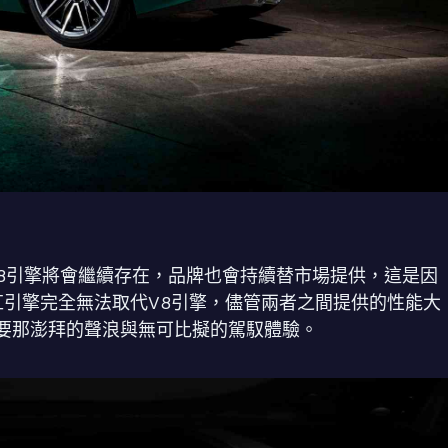
示，V8引擎將會繼續存在，品牌也會持續替市場提供，這是因
缸引擎完全無法取代V8引擎，儘管兩者之間提供的性能大
要那澎拜的聲浪與無可比擬的駕馭體驗。