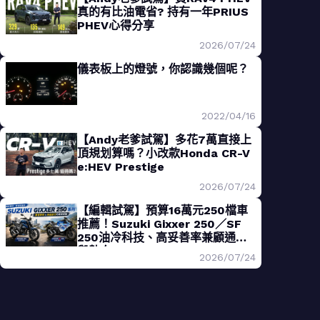
真的有比油電省? 持有一年PRIUS
PHEV心得分享
2026/07/24
儀表板上的燈號，你認識幾個呢？
2022/04/16
【Andy老爹試駕】多花7萬直接上
頂規划算嗎？小改款Honda CR-V
e:HEV Prestige
2026/07/24
【編輯試駕】預算16萬元250檔車
推薦！Suzuki Gixxer 250／SF
250油冷科技、高妥善率兼顧通勤
與熱血
2026/07/24