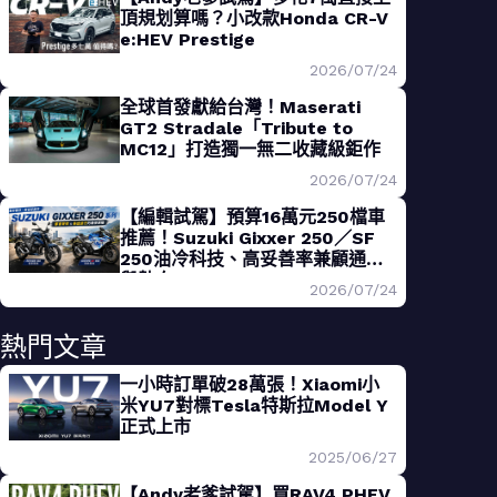
頂規划算嗎？小改款Honda CR-V
e:HEV Prestige
2026/07/24
全球首發獻給台灣！Maserati
GT2 Stradale「Tribute to
MC12」打造獨一無二收藏級鉅作
2026/07/24
【編輯試駕】預算16萬元250檔車
推薦！Suzuki Gixxer 250／SF
250油冷科技、高妥善率兼顧通勤
與熱血
2026/07/24
熱門文章
一小時訂單破28萬張！Xiaomi小
米YU7對標Tesla特斯拉Model Y
正式上市
2025/06/27
【Andy老爹試駕】買RAV4 PHEV