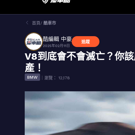
首頁
酷車市
酷編輯 中豪
追蹤
2025年02月11日
V8到底會不會滅亡？你
產！
BMW
｜瀏覽： 12,178