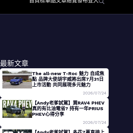
首頁
標車酷
文章總覽
發布
登入
最新文章
The all-new T-Roc 魅力 自成焦
點 品牌大使胡宇威將出席7月31日
上市活動 共同展現多元魅力
2026/07/24
【Andy老爹試駕】買RAV4 PHEV
真的有比油電省? 持有一年PRIUS
PHEV心得分享
2026/07/24
【Andy老爹試駕】多花7萬直接上