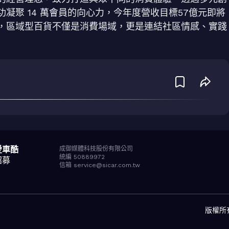
凝聚 14 萬會員的向心力，今年度營收目標57億元即將
，區域型百貨不僅是消費場域，更是連結社區情感、實踐
愛車酷
成御媒體科技股份有限公司
統編 50889972
招募
信箱 service@sicar.com.tw
版權所有© 