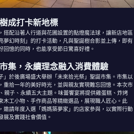
樹成打卡新地標
，搭配沿著人行道與花圃設置的點燈魔法球，讓新店地區
亮夢幻時刻」的打卡活動，凡與聖誕樹合影並上傳，即有
美好回憶的同時，也能享受節日驚喜好禮。
市集，永續理念融入消費體驗
好日子」於後廣場盛大舉辦「未來拾光祭」聖誕市集。市集以
，重拾一年的美好時光，並與親友實現難忘回憶。本次市
作、親子、永續五大主題。味蕾饗宴將提供雞蛋糕、炸烤
來木工小物、手作商品等精緻選品，展現職人匠心。此
，邀請年度入選「媽媽築夢家」的店家參與，以實際行動
發展及實踐社會價值。