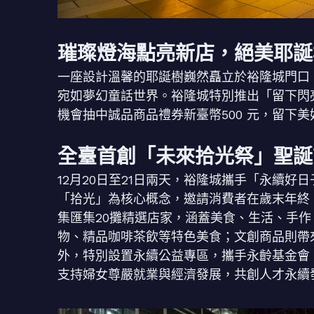
璀璨燈海點亮新店，絕美耶誕
一座設計溫馨的耶誕樹巍然矗立於裕隆城門口
宛如夢幻童話世界。裕隆城特別推出「留下閃
機會抽中誠品商品禮券新臺幣500 元，留下
全臺首創「未來拾光祭」聖誕
12月20日至21日兩天，裕隆城攜手「永續
「拾光」為核心概念，邀請消費者在歲末年終
集匯集20攤精選店家，涵蓋美食、生活、手
物、精品咖啡茶飲等特色美食；文創商品則帶
外，特別設置永續公益專區，攜手永齡基金會
支持婦女尊嚴就業與經濟發展，共創人才永續