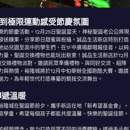
到極限運動感受節慶氛圍
的節慶活動。12月25日聖誕當天，神秘聖誕老公公將現
發送糖果，分享節日甜蜜與祝福。誠品生活新店特別打造
地幼兒園至高中的學生們，在1F中廣場獻唱報佳音，以純
力量。聖誕交換禮物也能玩出新意！誠品生活新店於12月
主題交換禮物派對，邀請民眾準備禮物、與同好交流、組隊
力與熱情，裕隆城將於12月中旬舉辦全國跑酷大賽，邀請
魅力，為年輕世代打造專屬的競技交流舞台。
傳遞溫暖
裕隆城在聖誕節前夕，攜手新店在地「新希望基金會」，
庭學童，希望每個孩子都能共度溫馨、快樂的聖誕佳節。
的經營理念，致力打造與眾不同的消費體驗。透過多元創