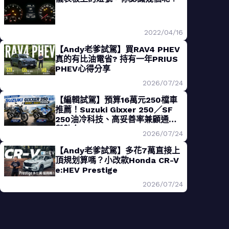
2022/04/16
【Andy老爹試駕】買RAV4 PHEV
真的有比油電省? 持有一年PRIUS
PHEV心得分享
2026/07/24
【編輯試駕】預算16萬元250檔車
推薦！Suzuki Gixxer 250／SF
250油冷科技、高妥善率兼顧通勤
與熱血
2026/07/24
【Andy老爹試駕】多花7萬直接上
頂規划算嗎？小改款Honda CR-V
e:HEV Prestige
2026/07/24