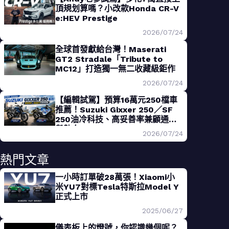
頂規划算嗎？小改款Honda CR-V
e:HEV Prestige
2026/07/24
全球首發獻給台灣！Maserati
GT2 Stradale「Tribute to
MC12」打造獨一無二收藏級鉅作
2026/07/24
【編輯試駕】預算16萬元250檔車
推薦！Suzuki Gixxer 250／SF
250油冷科技、高妥善率兼顧通勤
與熱血
2026/07/24
熱門文章
一小時訂單破28萬張！Xiaomi小
米YU7對標Tesla特斯拉Model Y
正式上市
2025/06/27
儀表板上的燈號，你認識幾個呢？