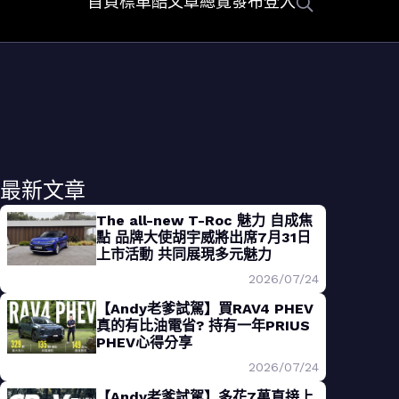
首頁
標車酷
文章總覽
發布
登入
最新文章
The all-new T-Roc 魅力 自成焦
點 品牌大使胡宇威將出席7月31日
上市活動 共同展現多元魅力
2026/07/24
【Andy老爹試駕】買RAV4 PHEV
真的有比油電省? 持有一年PRIUS
PHEV心得分享
2026/07/24
【Andy老爹試駕】多花7萬直接上