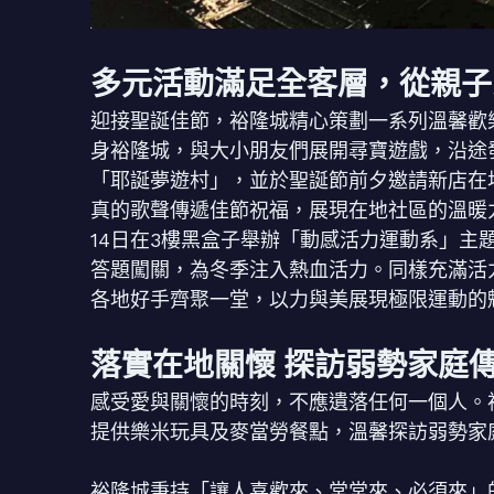
多元活動滿足全客層，從親子
迎接聖誕佳節，裕隆城精心策劃一系列溫馨歡樂
身裕隆城，與大小朋友們展開尋寶遊戲，沿途
「耶誕夢遊村」，並於聖誕節前夕邀請新店在
真的歌聲傳遞佳節祝福，展現在地社區的溫暖
14日在3樓黑盒子舉辦「動感活力運動系」
答題闖關，為冬季注入熱血活力。同樣充滿活
各地好手齊聚一堂，以力與美展現極限運動的
落實在地關懷 探訪弱勢家庭
感受愛與關懷的時刻，不應遺落任何一個人。
提供樂米玩具及麥當勞餐點，溫馨探訪弱勢家
裕隆城秉持「讓人喜歡來、常常來、必須來」