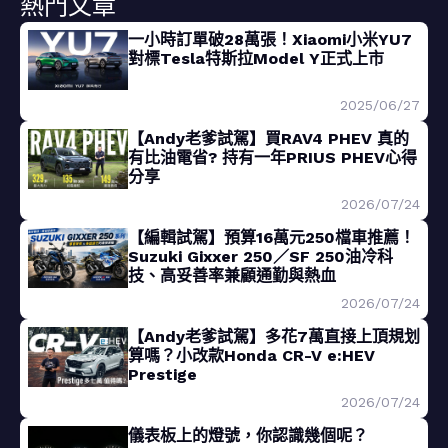
熱門文章
一小時訂單破28萬張！Xiaomi小米YU7
對標Tesla特斯拉Model Y正式上市
2025/06/27
【Andy老爹試駕】買RAV4 PHEV 真的
有比油電省? 持有一年PRIUS PHEV心得
分享
2026/07/24
【編輯試駕】預算16萬元250檔車推薦！
Suzuki Gixxer 250／SF 250油冷科
技、高妥善率兼顧通勤與熱血
2026/07/24
【Andy老爹試駕】多花7萬直接上頂規划
算嗎？小改款Honda CR-V e:HEV
Prestige
2026/07/24
儀表板上的燈號，你認識幾個呢？