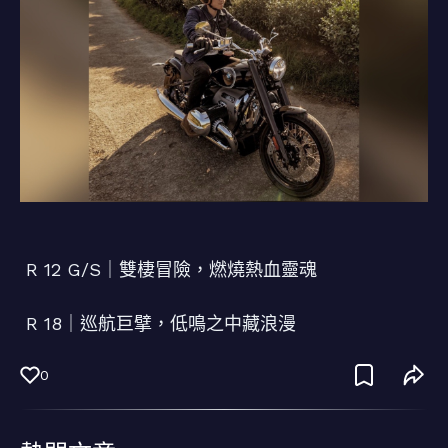
⠀⠀
R 12 G/S｜雙棲冒險，燃燒熱血靈魂
⠀⠀
R 18｜巡航巨擘，低鳴之中藏浪漫
0