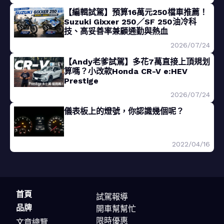
【編輯試駕】預算16萬元250檔車推薦！
Suzuki Gixxer 250／SF 250油冷科
技、高妥善率兼顧通勤與熱血
2026/07/24
【Andy老爹試駕】多花7萬直接上頂規划
算嗎？小改款Honda CR-V e:HEV
Prestige
2026/07/24
儀表板上的燈號，你認識幾個呢？
2022/04/16
首頁
試駕報導
品牌
開車幫幫忙
限時優惠
文章總覽