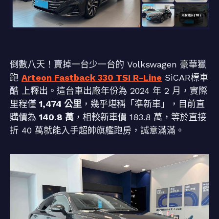
倒數八天！賣掉一台少一台的 Volkswagen 豪華獵
跑
Arteon Fastback 330 TSI R-Line
SiCAR標車
酷 上釋出。這台車出廠年份為 2024 年 2 月，實際
里程僅
1,474 公里
，幾乎堪稱「準新車」，目前直
購價為
140.8 萬
，相較新車價 183.8 萬，等於直接
折 40 萬就能入手超帥旗艦跑房，誠意滿滿。