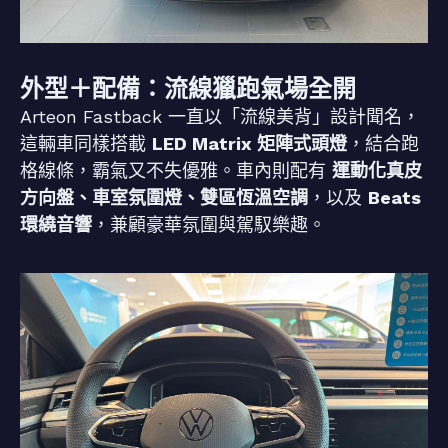
外型＋配備：流線獵跑氣場全開
Arteon Fastback 一直以「流線美背」設計聞名，
這輛車同樣搭載
LED Matrix 矩陣式頭燈
，結合跑
格線條，霸氣又不失優雅。車內則配有
運動化真皮
方向盤、車室氛圍燈、雙區恆溫空調
，以及
Beats
環繞音響
，兼顧豪華氛圍與駕馭樂趣。