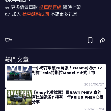
🚗 更多優質車款
標車酷官網
隨時上架
👉 加入
標車酷粉絲團
不錯更多訊息
0
熱門文章
一小時訂單破28萬張！Xiaomi小米YU7
對標Tesla特斯拉Model Y正式上市
2025/06/27
【Andy老爹試駕】買RAV4 PHEV 真的
有比油電省? 持有一年PRIUS PHEV心得
分享
2026/07/24