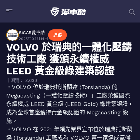
SiCAR愛車酷
追蹤
2025年04月14日
VOLVO 於瑞典的一體化壓鑄
技術工廠 獲頒永續權威
LEED 黃金級綠建築認證
｜瀏覽： 3,639
・VOLVO 位於瑞典托斯蘭達 (Torslanda) 的
Megacasting（一體化壓鑄技術）」工廠榮獲國際
永續權威 LEED 黃金級 (LEED Gold) 綠建築認證，
成為全球首座獲得黃金級認證的 Megacasting 設
施。
・VOLVO 在 2021 年領先業界宣布位於瑞典托斯蘭
達 (Torslanda) 工廠成為 VOLVO 第一家達成氣候