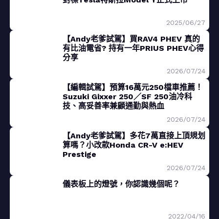
2025/06/27
【Andy老爹試駕】買RAV4 PHEV 真的
有比油電省? 持有一年PRIUS PHEV心得
分享
2026/07/24
【編輯試駕】預算16萬元250檔車推薦！
Suzuki Gixxer 250／SF 250油冷科
技、高妥善率兼顧通勤與熱血
2026/07/24
【Andy老爹試駕】多花7萬直接上頂規划
算嗎？小改款Honda CR-V e:HEV
Prestige
2026/07/24
儀表板上的燈號，你認識幾個呢？
2022/04/16