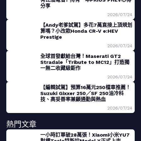
分享
2026/07/24
【Andy老爹試駕】多花7萬直接上頂規划
算嗎？小改款Honda CR-V e:HEV
Prestige
2026/07/24
全球首發獻給台灣！Maserati GT2
Stradale「Tribute to MC12」打造獨
一無二收藏級鉅作
2026/07/24
【編輯試駕】預算16萬元250檔車推薦！
Suzuki Gixxer 250／SF 250油冷科
技、高妥善率兼顧通勤與熱血
2026/07/24
熱門文章
一小時訂單破28萬張！Xiaomi小米YU7
對標Tesla特斯拉Model Y正式上市