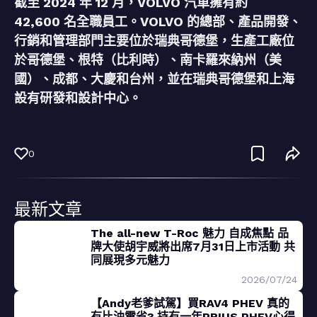
截至 2024 年 12 月，VOLVO 汽車擁有約
42,600 名全職員工。VOLVO 的總部、產品開發、
行銷和管理部門主要位於瑞典哥德堡，生產工廠位
於哥德堡、根特（比利時）、南卡羅來納州（美
國）、成都、大慶和台州，並在瑞典哥德堡和上海
設有研發和設計中心。
0
最新文章
The all-new T-Roc 魅力 自成焦點 品
牌大使胡宇威將出席7月31日上市活動 共
同展現多元魅力
2026/07/24
【Andy老爹試駕】買RAV4 PHEV 真的
有比油電省? 持有一年PRIUS PHEV心得