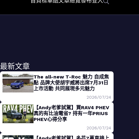
首頁
標車酷
文章總覽
發布
登入
最新文章
The all-new T-Roc 魅力 自成焦
點 品牌大使胡宇威將出席7月31日
上市活動 共同展現多元魅力
2026/07/24
【Andy老爹試駕】買RAV4 PHEV
真的有比油電省? 持有一年PRIUS
PHEV心得分享
2026/07/24
【Andy老爹試駕】多花7萬直接上