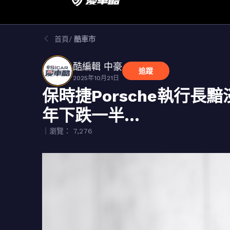
首頁
酷車市
酷編輯 中豪
追蹤
2025年10月21日
保時捷Porsche執行長
年下跌一半…
｜瀏覽： 7,276