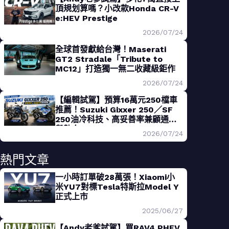
頂規划算嗎？小改款Honda CR-V
e:HEV Prestige
2026/07/24
全球首發獻給台灣！Maserati
GT2 Stradale「Tribute to
MC12」打造獨一無二收藏級鉅作
2026/07/24
【編輯試駕】預算16萬元250檔車
推薦！Suzuki Gixxer 250／SF
250油冷科技、高妥善率兼顧通勤
與熱血
2026/07/24
熱門文章
一小時訂單破28萬張！Xiaomi小
米YU7對標Tesla特斯拉Model Y
正式上市
2025/06/27
【Andy老爹試駕】買RAV4 PHEV