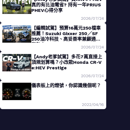
真的有比油電省? 持有一年PRIUS
PHEV心得分享
2026/07/24
【編輯試駕】預算16萬元250檔車
推薦！Suzuki Gixxer 250／SF
250油冷科技、高妥善率兼顧通勤
與熱血
2026/07/24
【Andy老爹試駕】多花7萬直接上
頂規划算嗎？小改款Honda CR-V
e:HEV Prestige
2026/07/24
儀表板上的燈號，你認識幾個呢？
2022/04/16