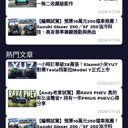
一無二收藏級鉅作
2026/07/24
【編輯試駕】預算16萬元250檔車推薦！
Suzuki Gixxer 250／SF 250油冷科
技、高妥善率兼顧通勤與熱血
2026/07/24
熱門文章
一小時訂單破28萬張！Xiaomi小米YU7
對標Tesla特斯拉Model Y正式上市
2025/06/27
【Andy老爹試駕】買RAV4 PHEV 真的
有比油電省? 持有一年PRIUS PHEV心得
分享
2026/07/24
【編輯試駕】預算16萬元250檔車推薦！
Suzuki Gixxer 250／SF 250油冷科