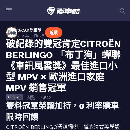
SiCAR愛車酷
追蹤
2025年05月02日
破紀錄的雙冠肯定CITROËN
BERLINGO 「布丁狗」蟬聯
《車訊風雲獎》最佳進口小
型 MPV × 歐洲進口家庭
MPV 銷售冠軍
｜瀏覽： 4,522
Citroen
雙料冠軍榮耀加持，0 利率購車
限時回饋
CITROËN BERLINGO憑藉獨樹一幟的法式美學設