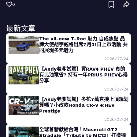
0
最新文章
The all-new T-Roc 魅力 自成焦點 品
牌大使胡宇威將出席7月31日上市活動 共
同展現多元魅力
2026/07/24
【Andy老爹試駕】買RAV4 PHEV 真的
有比油電省? 持有一年PRIUS PHEV心得
分享
2026/07/24
【Andy老爹試駕】多花7萬直接上頂規划
算嗎？小改款Honda CR-V e:HEV
Prestige
2026/07/24
全球首發獻給台灣！Maserati GT2
Stradale「Tribute to MC12」打造獨