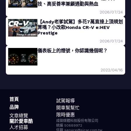
技、高妥善率兼顧通勤與熱血
2026/07/24
【Andy老爹試駕】多花7萬直接上頂規划
算嗎？小改款Honda CR-V e:HEV
Prestige
2026/07/24
儀表板上的燈號，你認識幾個呢？
2022/04/16
首頁
試駕報導
品牌
開車幫幫忙
限時優惠
文章總覽
關於愛車酷
成御媒體科技股份有限公司
統編 50889972
人才招募
信箱 service@sicar.com.tw