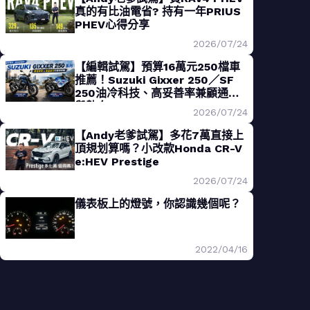
真的有比油電省? 持有一年PRIUS
PHEV心得分享
2026/07/24
【編輯試駕】預算16萬元250檔車
推薦！Suzuki Gixxer 250／SF
250油冷科技、高妥善率兼顧通勤
與熱血
2026/07/24
【Andy老爹試駕】多花7萬直接上
頂規划算嗎？小改款Honda CR-V
e:HEV Prestige
2026/07/24
儀表板上的燈號，你認識幾個呢？
2022/04/16