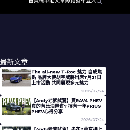
首頁
標車酷
文章總覽
發布
登入
最新文章
The all-new T-Roc 魅力 自成焦
點 品牌大使胡宇威將出席7月31日
上市活動 共同展現多元魅力
2026/07/24
【Andy老爹試駕】買RAV4 PHEV
真的有比油電省? 持有一年PRIUS
PHEV心得分享
2026/07/24
【Andy老爹試駕】多花7萬直接上