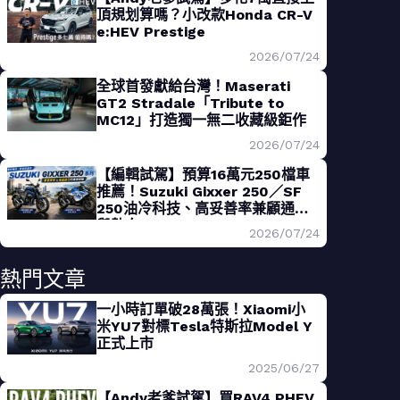
頂規划算嗎？小改款Honda CR-V
e:HEV Prestige
2026/07/24
全球首發獻給台灣！Maserati
GT2 Stradale「Tribute to
MC12」打造獨一無二收藏級鉅作
2026/07/24
【編輯試駕】預算16萬元250檔車
推薦！Suzuki Gixxer 250／SF
250油冷科技、高妥善率兼顧通勤
與熱血
2026/07/24
熱門文章
一小時訂單破28萬張！Xiaomi小
米YU7對標Tesla特斯拉Model Y
正式上市
2025/06/27
【Andy老爹試駕】買RAV4 PHEV