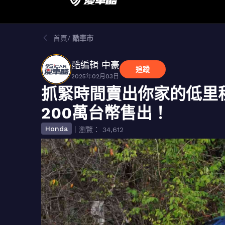
首頁
酷車市
酷編輯 中豪
追蹤
2025年02月03日
抓緊時間賣出你家的低里程
200萬台幣售出！
Honda
｜瀏覽： 34,612