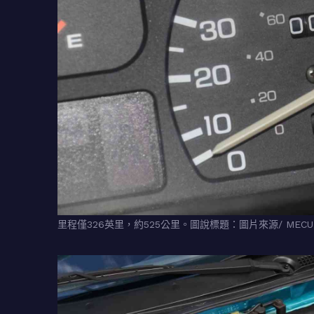
里程僅326英里，約525公里。圖說標題：圖片來源/ MECU