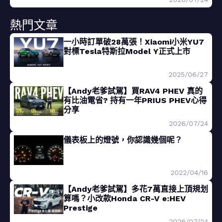
熱門文章
一小時訂單破28萬張！Xiaomi小米YU7
對標Tesla特斯拉Model Y正式上市
2025/06/27
【Andy老爹試駕】買RAV4 PHEV 真的
有比油電省? 持有一年PRIUS PHEV心得
分享
2026/07/24
儀表板上的燈號，你認識幾個呢？
2022/04/16
【Andy老爹試駕】多花7萬直接上頂規划
算嗎？小改款Honda CR-V e:HEV
Prestige
2026/07/24