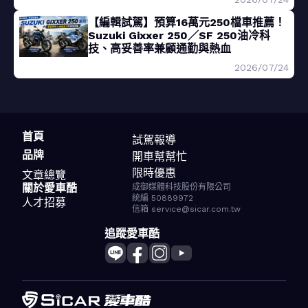
【編輯試駕】預算16萬元250檔車推薦！
Suzuki Gixxer 250／SF 250油冷科
技、高妥善率兼顧通勤與熱血
2026/07/24
首頁
試駕報導
品牌
開車幫幫忙
限時優惠
文章總覽
關於愛車酷
成御媒體科技股份有限公司
統編 50889972
人才招募
信箱 service@sicar.com.tw
追蹤愛車酷