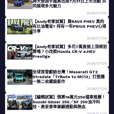
牌大使胡宇威將出席7月31日上市活動 共
同展現多元魅力
2026/07/24
【Andy老爹試駕】買RAV4 PHEV 真的
有比油電省? 持有一年PRIUS PHEV心得
分享
2026/07/24
【Andy老爹試駕】多花7萬直接上頂規划
算嗎？小改款Honda CR-V e:HEV
Prestige
2026/07/24
全球首發獻給台灣！Maserati GT2
Stradale「Tribute to MC12」打造獨
一無二收藏級鉅作
2026/07/24
【編輯試駕】預算16萬元250檔車推薦！
Suzuki Gixxer 250／SF 250油冷科
技、高妥善率兼顧通勤與熱血
2026/07/24