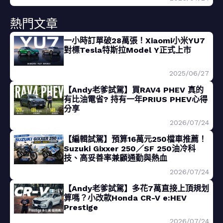
熱門文章
一小時訂單破28萬張！Xiaomi小米YU7
對標Tesla特斯拉Model Y正式上市
2025/06/27
【Andy老爹試駕】買RAV4 PHEV 真的
有比油電省? 持有一年PRIUS PHEV心得
分享
2026/07/24
【編輯試駕】預算16萬元250檔車推薦！
Suzuki Gixxer 250／SF 250油冷科
技、高妥善率兼顧通勤與熱血
2026/07/24
【Andy老爹試駕】多花7萬直接上頂規划
算嗎？小改款Honda CR-V e:HEV
Prestige
2026/07/24