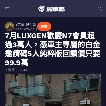
沈慧蘭-殺手蘭
追蹤
2024年07月02日
7月LUXGEN歡慶N7會員超
過3萬人，憑車主專屬的白金
邀請碼5人純粹版回饋價只要
99.9萬
｜瀏覽： 15,441