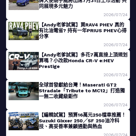
牌大使胡宇威將出席7月31日上市活動 共
同展現多元魅力
2026/07/24
【Andy老爹試駕】買RAV4 PHEV 真的
有比油電省? 持有一年PRIUS PHEV心得
分享
2026/07/24
【Andy老爹試駕】多花7萬直接上頂規划
算嗎？小改款Honda CR-V e:HEV
Prestige
2026/07/24
全球首發獻給台灣！Maserati GT2
Stradale「Tribute to MC12」打造獨
一無二收藏級鉅作
2026/07/24
【編輯試駕】預算16萬元250檔車推薦！
Suzuki Gixxer 250／SF 250油冷科
技、高妥善率兼顧通勤與熱血
2026/07/24