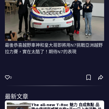
最後恭喜越野車神和皇大哥即將用N7挑戰亞洲越野
拉力賽，實在太酷了！期待N7的表現
0
最新文章
The all-new T-Roc 魅力 自成焦點 品