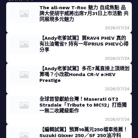
The all-new T-Roc 魅力 自成焦點 品
牌大使胡宇威將出席7月31日上市活動 共
同展現多元魅力
2026/07/24
【Andy老爹試駕】買RAV4 PHEV 真的
有比油電省? 持有一年PRIUS PHEV心得
分享
2026/07/24
【Andy老爹試駕】多花7萬直接上頂規划
算嗎？小改款Honda CR-V e:HEV
Prestige
2026/07/24
全球首發獻給台灣！Maserati GT2
Stradale「Tribute to MC12」打造獨
一無二收藏級鉅作
2026/07/24
【編輯試駕】預算16萬元250檔車推薦！
Suzuki Gixxer 250／SF 250油冷科