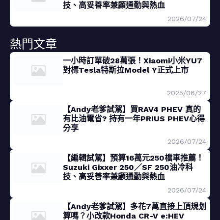
技、高妥善率兼顧通勤與熱血
2026/07/24
熱門文章
一小時訂單破28萬張！Xiaomi小米YU7
對標Tesla特斯拉Model Y正式上市
2025/06/27
【Andy老爹試駕】買RAV4 PHEV 真的
有比油電省? 持有一年PRIUS PHEV心得
分享
2026/07/24
【編輯試駕】預算16萬元250檔車推薦！
Suzuki Gixxer 250／SF 250油冷科
技、高妥善率兼顧通勤與熱血
2026/07/24
【Andy老爹試駕】多花7萬直接上頂規划
算嗎？小改款Honda CR-V e:HEV