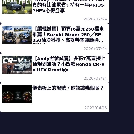
真的有比油電省? 持有一年PRIUS
PHEV心得分享
2026/07/24
【編輯試駕】預算16萬元250檔車
推薦！Suzuki Gixxer 250／SF
250油冷科技、高妥善率兼顧通勤
與熱血
2026/07/24
【Andy老爹試駕】多花7萬直接上
頂規划算嗎？小改款Honda CR-V
e:HEV Prestige
2026/07/24
儀表板上的燈號，你認識幾個呢？
2022/04/16