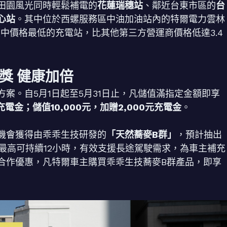
田園風光同時輕鬆補電的
花蓮瑞穗站
、鄰近台東市區的
台
心站
。其中位於西螺服務區中油加油站內的特爾電力雲林
區中價格最低的充電站，比其他第三方營運商價格低達3.4
獎 健康加倍
案。自5月1日起至5月31日止，凡儲值滿指定金額即享
充電金；儲值10,000元，加贈2,000元充電金
。
機會獲得由乖乖生技研發的
「天然蕎麥B群」
，預計抽出
最高可持續12小時，有效支援長途駕駛需求，為車主補充
合作優惠，凡特爾車主購買乖乖生技蕎麥B群產品，即享