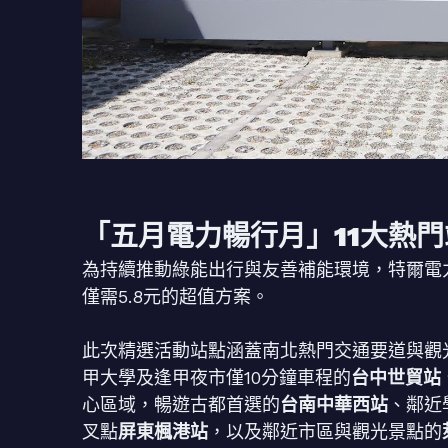
「五月電力暢行月」11大熱門
為持續推動綠能出行與友善補能環境，特爾電力挑
僅需5.8元的超值方案。
此次精選活動站點涵蓋南北熱門交通要道與觀
甲大學及逢甲夜市僅10分鐘車程的
台中世貿站
心區域，暢遊古都首選的
台南中華西站
、鄰近
叉點
屏東楓港站
，以及鄰近市區與觀光景點的