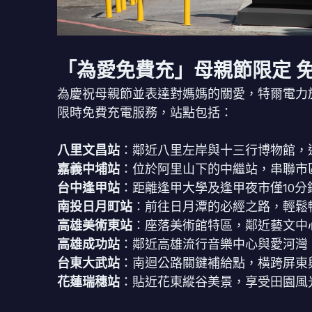
「為愛免費充」母親節限定 
為慶祝母親節並表達對媽媽的關愛，特爾電力於5
限時免費充電服務，站點包括：
八里文昌站
：鄰近八里左岸與十三行博物館，
嘉義中埔站
：位於阿里山下的中繼站，串聯市
台中逢甲站
：距離逢甲大學及逢甲夜市僅10
南投日月町站
：前往日月潭的必經之路，輕鬆
高雄美術東站
：座落美術館特區，鄰近藝文中
高雄成功站
：鄰近高雄流行音樂中心與愛河灣
台東大武站
：南迴公路關鍵補給點，橫跨屏東
花蓮瑞穗站
：貼近花東縱谷美景，享受田園風