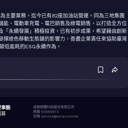
站為主要業務，迄今已有82座加油站營運。同為三地集團
儲能、電動車充電、電巴銷售及綠電銷售，以打造全方位
及「永續發展」積極投資，已有初步成果，希望藉由創新
發揮綠色移動生態鏈的影響力，善盡企業責任來協助臺灣
碳低能耗的ESG永續作為。
愛車酷
成御媒體科技股份有限公司
統編 50889972
招募
信箱 service@sicar.com.tw