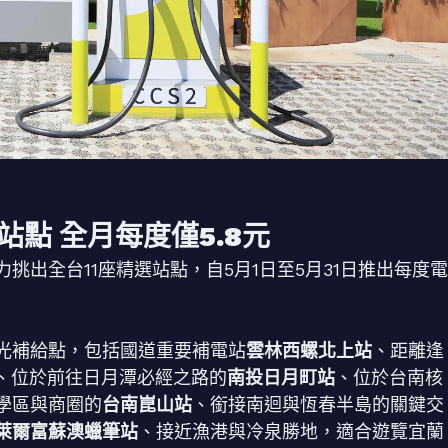
站點 全月每度僅5.8元
出全台11座精選站點，自5月1日至5月31日推出每度電
光補給點，包括國道重要補電站
雲林西螺北上站
、距離逢
、位於前往日月潭必經之路的
南投日月町站
、位於台南核
學區與商圈的
台南崑山站
、銜接南迴與恆春半島的關鍵交
萊爾富蘇澳蠟筆站
、接近漁港與冷泉勝地，適合遊覽宜蘭