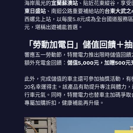
海岸風光的
宜蘭蘇澳站
、貼近花東縱谷，享受
東日盛站
、南迴公路重要補給站的
台東大武之
西螺北上站，以每度5.8元成為全台國道服務
元，堪稱出遊補能首選。
「勞動加電日」儲值回饋＋抽
響應五一勞動節，特爾電力推出限時儲值回饋方
額外充電金回饋：
儲值5,000元，加贈500元
此外，完成儲值的車主還可參加抽獎活動，有
20名幸運得主。該產品有助提升專注與體力，
行車元氣。同時，特爾電力也替車主加碼爭取
專屬加購折扣，健康補能再升級。