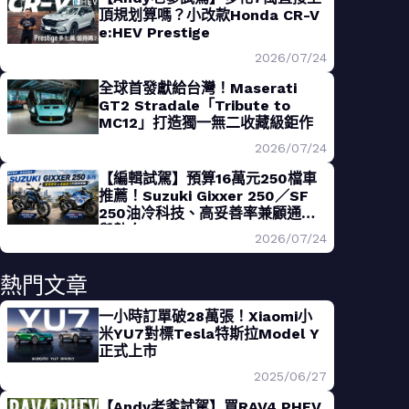
頂規划算嗎？小改款Honda CR-V
e:HEV Prestige
2026/07/24
全球首發獻給台灣！Maserati
GT2 Stradale「Tribute to
MC12」打造獨一無二收藏級鉅作
2026/07/24
【編輯試駕】預算16萬元250檔車
推薦！Suzuki Gixxer 250／SF
250油冷科技、高妥善率兼顧通勤
與熱血
2026/07/24
熱門文章
一小時訂單破28萬張！Xiaomi小
米YU7對標Tesla特斯拉Model Y
正式上市
2025/06/27
【Andy老爹試駕】買RAV4 PHEV