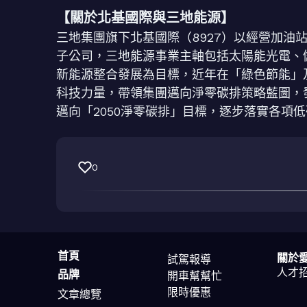
【關於北基國際與三地能源】
三地集團旗下北基國際（8927）以經營加油
子公司，三地能源事業主軸包括太陽能光電、
新能源整合發展為目標，近年在「綠色節能」
科技力量，帶領集團邁向淨零碳排策略藍圖，
邁向「2050淨零碳排」目標，逐步落實各項低
0
首頁
關於
試駕報導
人才
品牌
開車幫幫忙
限時優惠
文章總覽