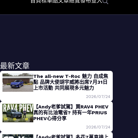
首頁
標車酷
文章總覽
發布
登入
最新文章
The all-new T-Roc 魅力 自成焦
點 品牌大使胡宇威將出席7月31日
上市活動 共同展現多元魅力
2026/07/24
【Andy老爹試駕】買RAV4 PHEV
真的有比油電省? 持有一年PRIUS
PHEV心得分享
2026/07/24
【Andy老爹試駕】多花7萬直接上