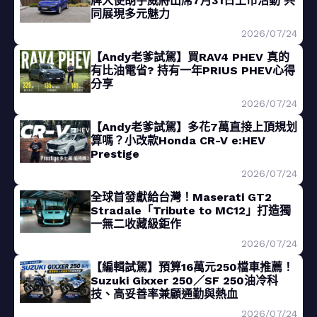
牌大使胡宇威將出席7月31日上市活動 共
同展現多元魅力
2026/07/24
【Andy老爹試駕】買RAV4 PHEV 真的
有比油電省? 持有一年PRIUS PHEV心得
分享
2026/07/24
【Andy老爹試駕】多花7萬直接上頂規划
算嗎？小改款Honda CR-V e:HEV
Prestige
2026/07/24
全球首發獻給台灣！Maserati GT2
Stradale「Tribute to MC12」打造獨
一無二收藏級鉅作
2026/07/24
【編輯試駕】預算16萬元250檔車推薦！
Suzuki Gixxer 250／SF 250油冷科
技、高妥善率兼顧通勤與熱血
2026/07/24