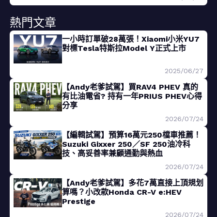
熱門文章
一小時訂單破28萬張！Xiaomi小米YU7
對標Tesla特斯拉Model Y正式上市
2025/06/27
【Andy老爹試駕】買RAV4 PHEV 真的
有比油電省? 持有一年PRIUS PHEV心得
分享
2026/07/24
【編輯試駕】預算16萬元250檔車推薦！
Suzuki Gixxer 250／SF 250油冷科
技、高妥善率兼顧通勤與熱血
2026/07/24
【Andy老爹試駕】多花7萬直接上頂規划
算嗎？小改款Honda CR-V e:HEV
Prestige
2026/07/24