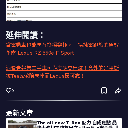
延伸閱讀：
當電動車也能享有換檔樂趣，一場純電跑旅的駕馭
革命 Lexus RZ 550e F Sport
消費者報告二手車可靠度調查出爐！意外的是特斯
拉Tesla敬陪末座而Lexus最可靠！
0
最新文章
The all-new T-Roc 魅力 自成焦點 品