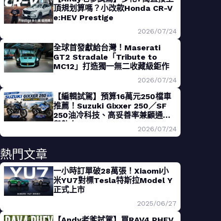
頂規划算嗎？小改款Honda CR-V
e:HEV Prestige
2026/07/24
全球首發獻給台灣！Maserati
GT2 Stradale「Tribute to
MC12」打造獨一無二收藏級鉅作
2026/07/24
【編輯試駕】預算16萬元250檔車
推薦！Suzuki Gixxer 250／SF
250油冷科技、高妥善率兼顧通勤
與熱血
2026/07/24
熱門文章
一小時訂單破28萬張！Xiaomi小
米YU7對標Tesla特斯拉Model Y
正式上市
2025/06/27
【Andy老爹試駕】買RAV4 PHEV