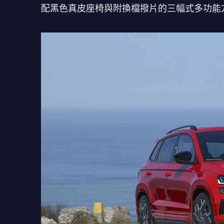
配黑色真皮座椅與附換檔撥片的三幅式多功能