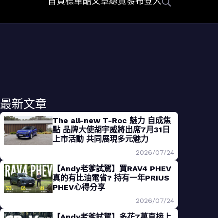
首頁
標車酷
文章總覽
發布
登入
最新文章
The all-new T-Roc 魅力 自成焦
點 品牌大使胡宇威將出席7月31日
上市活動 共同展現多元魅力
2026/07/24
【Andy老爹試駕】買RAV4 PHEV
真的有比油電省? 持有一年PRIUS
PHEV心得分享
2026/07/24
【Andy老爹試駕】多花7萬直接上