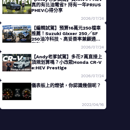
真的有比油電省? 持有一年PRIUS
PHEV心得分享
2026/07/24
【編輯試駕】預算16萬元250檔車
推薦！Suzuki Gixxer 250／SF
250油冷科技、高妥善率兼顧通勤
與熱血
2026/07/24
【Andy老爹試駕】多花7萬直接上
頂規划算嗎？小改款Honda CR-V
e:HEV Prestige
2026/07/24
儀表板上的燈號，你認識幾個呢？
2022/04/16