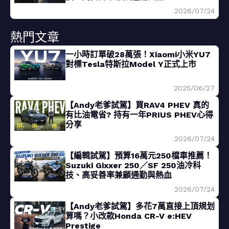
2026/07/24
熱門文章
一小時訂單破28萬張！Xiaomi小米YU7
對標Tesla特斯拉Model Y正式上市
2025/06/27
【Andy老爹試駕】買RAV4 PHEV 真的
有比油電省? 持有一年PRIUS PHEV心得
分享
2026/07/24
【編輯試駕】預算16萬元250檔車推薦！
Suzuki Gixxer 250／SF 250油冷科
技、高妥善率兼顧通勤與熱血
2026/07/24
【Andy老爹試駕】多花7萬直接上頂規划
算嗎？小改款Honda CR-V e:HEV
Prestige