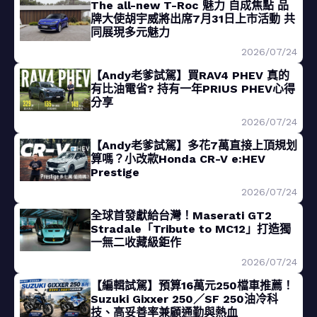
The all-new T-Roc 魅力 自成焦點 品
牌大使胡宇威將出席7月31日上市活動 共
同展現多元魅力
2026/07/24
【Andy老爹試駕】買RAV4 PHEV 真的
有比油電省? 持有一年PRIUS PHEV心得
分享
2026/07/24
【Andy老爹試駕】多花7萬直接上頂規划
算嗎？小改款Honda CR-V e:HEV
Prestige
2026/07/24
全球首發獻給台灣！Maserati GT2
Stradale「Tribute to MC12」打造獨
一無二收藏級鉅作
2026/07/24
【編輯試駕】預算16萬元250檔車推薦！
Suzuki Gixxer 250／SF 250油冷科
技、高妥善率兼顧通勤與熱血