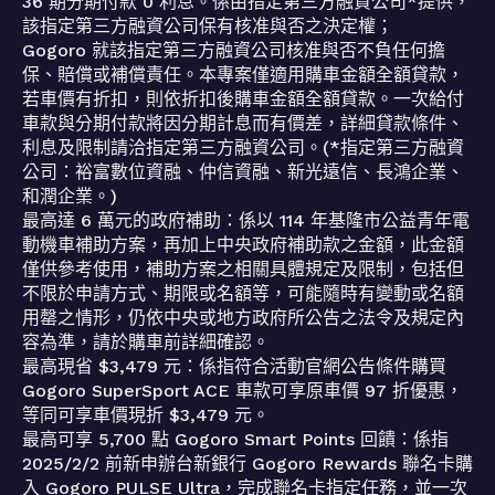
36 期分期付款 0 利息。係由指定第三方融資公司*提供，
該指定第三方融資公司保有核准與否之決定權；
Gogoro 就該指定第三方融資公司核准與否不負任何擔
保、賠償或補償責任。本專案僅適用購車金額全額貸款，
若車價有折扣，則依折扣後購車金額全額貸款。一次給付
車款與分期付款將因分期計息而有價差，詳細貸款條件、
利息及限制請洽指定第三方融資公司。(*指定第三方融資
公司：裕富數位資融、仲信資融、新光遠信、長鴻企業、
和潤企業。)
最高達 6 萬元的政府補助：係以 114 年基隆市公益青年電
動機車補助方案，再加上中央政府補助款之金額，此金額
僅供參考使用，補助方案之相關具體規定及限制，包括但
不限於申請方式、期限或名額等，可能隨時有變動或名額
用罄之情形，仍依中央或地方政府所公告之法令及規定內
容為準，請於購車前詳細確認。
最高現省 $3,479 元：係指符合活動官網公告條件購買
Gogoro SuperSport ACE 車款可享原車價 97 折優惠，
等同可享車價現折 $3,479 元。
最高可享 5,700 點 Gogoro Smart Points 回饋：係指
2025/2/2 前新申辦台新銀行 Gogoro Rewards 聯名卡購
入 Gogoro PULSE Ultra，完成聯名卡指定任務，並一次