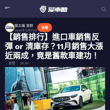
酷主編 振群
追蹤
2025年12月02日
【銷售排行】進口車銷售反
彈 or 清庫存？11月銷售大漲
近兩成，竟是舊款車建功！
｜瀏覽： 38,181