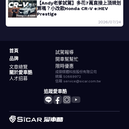
【Andy老爹試駕】多花7萬直接上頂規划
算嗎？小改款Honda CR-V e:HEV
Prestige
2026/07/24
首頁
試駕報導
品牌
開車幫幫忙
限時優惠
文章總覽
關於愛車酷
成御媒體科技股份有限公司
統編 50889972
人才招募
信箱 service@sicar.com.tw
追蹤愛車酷