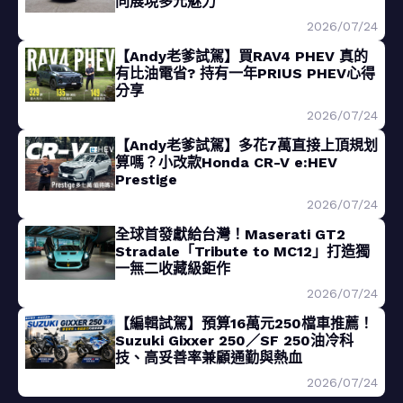
同展現多元魅力
2026/07/24
【Andy老爹試駕】買RAV4 PHEV 真的
有比油電省? 持有一年PRIUS PHEV心得
分享
2026/07/24
【Andy老爹試駕】多花7萬直接上頂規划
算嗎？小改款Honda CR-V e:HEV
Prestige
2026/07/24
全球首發獻給台灣！Maserati GT2
Stradale「Tribute to MC12」打造獨
一無二收藏級鉅作
2026/07/24
【編輯試駕】預算16萬元250檔車推薦！
Suzuki Gixxer 250／SF 250油冷科
技、高妥善率兼顧通勤與熱血
2026/07/24