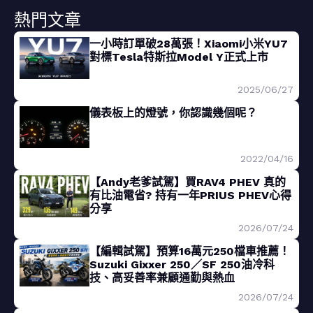
熱門文章
一小時訂單破28萬張！Xiaomi小米YU7
對標Tesla特斯拉Model Y正式上市
2025/06/27
儀表板上的燈號，你認識幾個呢？
2022/04/16
【Andy老爹試駕】買RAV4 PHEV 真的
有比油電省? 持有一年PRIUS PHEV心得
分享
2026/07/24
【編輯試駕】預算16萬元250檔車推薦！
Suzuki Gixxer 250／SF 250油冷科
技、高妥善率兼顧通勤與熱血
2026/07/24