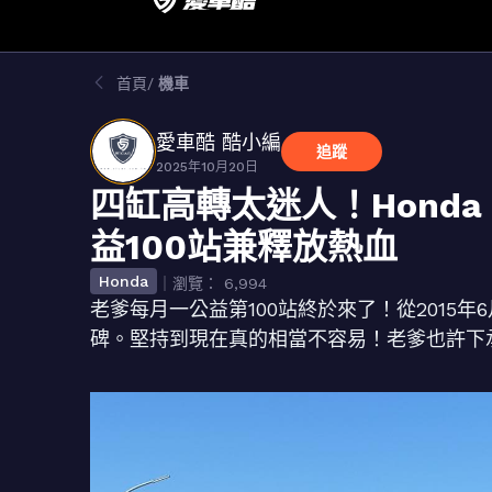
首頁
機車
愛車酷 酷小編
追蹤
2025年10月20日
四缸高轉太迷人！Honda CB
益100站兼釋放熱血
Honda
｜瀏覽： 6,994
老爹每月一公益第100站終於來了！從2015年
碑。堅持到現在真的相當不容易！老爹也許下承