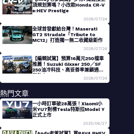
頂規划算嗎？小改款Honda CR-V
e:HEV Prestige
2026/07/24
全球首發獻給台灣！Maserati
GT2 Stradale「Tribute to
MC12」打造獨一無二收藏級鉅作
2026/07/24
【編輯試駕】預算16萬元250檔車
推薦！Suzuki Gixxer 250／SF
250油冷科技、高妥善率兼顧通勤
與熱血
2026/07/24
熱門文章
一小時訂單破28萬張！Xiaomi小
米YU7對標Tesla特斯拉Model Y
正式上市
2025/06/27
【Andy老爹試駕】買RAV4 PHEV