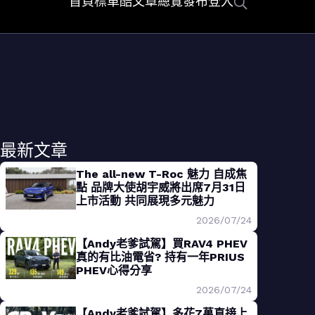
首頁
標車酷
文章總覽
發布
登入
最新文章
The all-new T-Roc 魅力 自成焦
點 品牌大使胡宇威將出席7月31日
上市活動 共同展現多元魅力
2026/07/24
【Andy老爹試駕】買RAV4 PHEV
真的有比油電省? 持有一年PRIUS
PHEV心得分享
2026/07/24
【Andy老爹試駕】多花7萬直接上