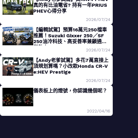
真的有比油電省? 持有一年PRIUS
PHEV心得分享
2026/07/24
【編輯試駕】預算16萬元250檔車
推薦！Suzuki Gixxer 250／SF
250油冷科技、高妥善率兼顧通勤
與熱血
2026/07/24
【Andy老爹試駕】多花7萬直接上
頂規划算嗎？小改款Honda CR-V
e:HEV Prestige
2026/07/24
儀表板上的燈號，你認識幾個呢？
2022/04/16