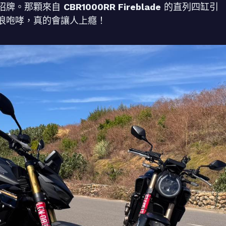
招牌。那顆來自
CBR1000RR Fireblade
的直列四缸引
浪咆哮，真的會讓人上癮！