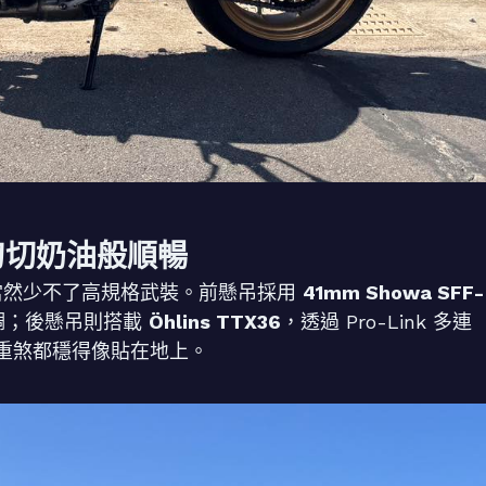
刀切奶油般順暢
）版本，當然少不了高規格武裝。前懸吊採用
41mm Showa SFF-
調；後懸吊則搭載
Öhlins TTX36
，透過 Pro-Link 多連
重煞都穩得像貼在地上。