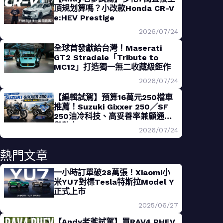
頂規划算嗎？小改款Honda CR-V
e:HEV Prestige
2026/07/24
全球首發獻給台灣！Maserati
GT2 Stradale「Tribute to
MC12」打造獨一無二收藏級鉅作
2026/07/24
【編輯試駕】預算16萬元250檔車
推薦！Suzuki Gixxer 250／SF
250油冷科技、高妥善率兼顧通勤
與熱血
2026/07/24
熱門文章
一小時訂單破28萬張！Xiaomi小
米YU7對標Tesla特斯拉Model Y
正式上市
2025/06/27
【Andy老爹試駕】買RAV4 PHEV