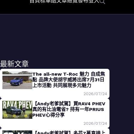
首頁
標車酷
文章總覽
發布
登入
最新文章
The all-new T-Roc 魅力 自成焦
點 品牌大使胡宇威將出席7月31日
上市活動 共同展現多元魅力
2026/07/24
【Andy老爹試駕】買RAV4 PHEV
真的有比油電省? 持有一年PRIUS
PHEV心得分享
2026/07/24
【Andy老爹試駕】多花7萬直接上