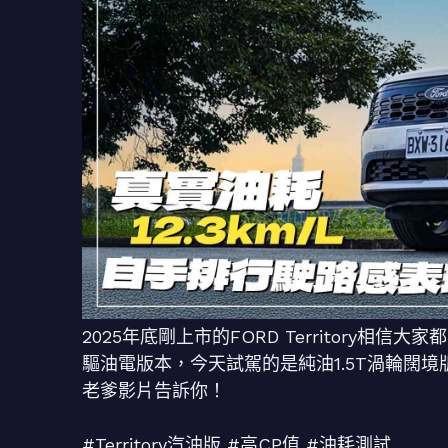
2025年底剛上市的FORD Territory
驅油電版本，今天試駕的是純油1.5T渦輪闊
老爹影片告訴你！
#Territory汽油版 #高CP值 #油耗測試