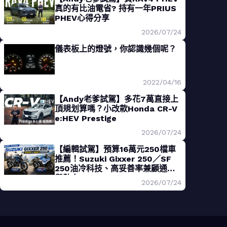
真的有比油電省? 持有一年PRIUS
PHEV心得分享
2026/07/24
儀表板上的燈號，你認識幾個呢？
2022/04/16
【Andy老爹試駕】多花7萬直接上
頂規划算嗎？小改款Honda CR-V
e:HEV Prestige
2026/07/24
【編輯試駕】預算16萬元250檔車
推薦！Suzuki Gixxer 250／SF
250油冷科技、高妥善率兼顧通勤
與熱血
2026/07/24