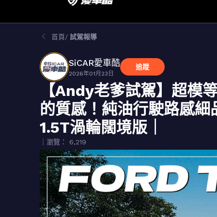
首頁
試駕報導
SiCAR愛車酷
追蹤
2026年01月23日
【Andy老爹試駕】超模
的質感！純油行駛路感細品給你
1.5T渦輪闊境版｜
｜瀏覽： 6,219