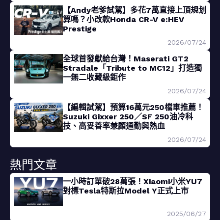
【Andy老爹試駕】多花7萬直接上頂規划
算嗎？小改款Honda CR-V e:HEV
Prestige
2026/07/24
全球首發獻給台灣！Maserati GT2
Stradale「Tribute to MC12」打造獨
一無二收藏級鉅作
2026/07/24
【編輯試駕】預算16萬元250檔車推薦！
Suzuki Gixxer 250／SF 250油冷科
技、高妥善率兼顧通勤與熱血
2026/07/24
熱門文章
一小時訂單破28萬張！Xiaomi小米YU7
對標Tesla特斯拉Model Y正式上市
2025/06/27