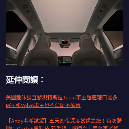
延伸閱讀：
美國趣味調查發現特斯拉Tesla車主超速藉口最多！
Mini和Volvo車主也不怎麼不誠實
【Andy老爹試駕】五天四夜深度試駕之旅！首次體
驗E-Clutch黑科技 新手騎士超適合！兩台車老爹