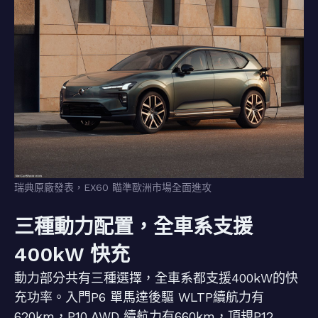
瑞典原廠發表，EX60 瞄準歐洲市場全面進攻
三種動力配置，全車系支援
400kW 快充
動力部分共有三種選擇，全車系都支援400kW的快
充功率。入門P6 單馬達後驅 WLTP續航力有
620km，P10 AWD 續航力有660km，頂規P12