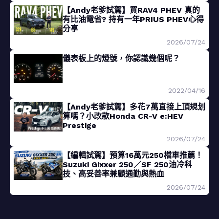
【Andy老爹試駕】買RAV4 PHEV 真的
有比油電省? 持有一年PRIUS PHEV心得
分享
2026/07/24
儀表板上的燈號，你認識幾個呢？
2022/04/16
【Andy老爹試駕】多花7萬直接上頂規划
算嗎？小改款Honda CR-V e:HEV
Prestige
2026/07/24
【編輯試駕】預算16萬元250檔車推薦！
Suzuki Gixxer 250／SF 250油冷科
技、高妥善率兼顧通勤與熱血
2026/07/24