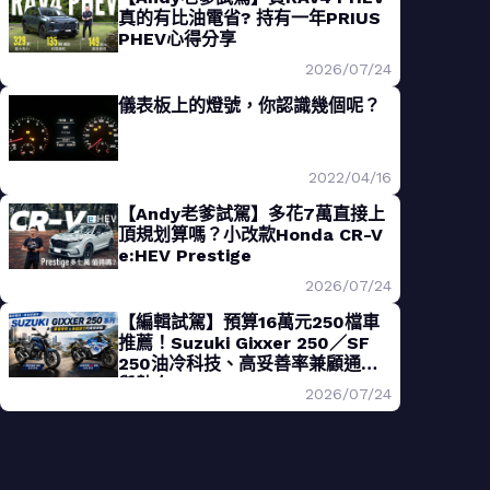
真的有比油電省? 持有一年PRIUS
PHEV心得分享
2026/07/24
儀表板上的燈號，你認識幾個呢？
2022/04/16
【Andy老爹試駕】多花7萬直接上
頂規划算嗎？小改款Honda CR-V
e:HEV Prestige
2026/07/24
【編輯試駕】預算16萬元250檔車
推薦！Suzuki Gixxer 250／SF
250油冷科技、高妥善率兼顧通勤
與熱血
2026/07/24