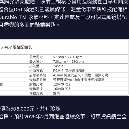
用與跨界騎乘體驗，映射二輪核心實用及機動性且享有騎乘
整合型DRL頭燈刻劃凌厲線條，輕量化車架與科技配備相
rabio TM 永續材料。定速巡航及三段可調式風鏡搭配
餘且盡興的多面向騎乘樂趣。
價為508,000元，共有珍珠
擇，預計2025年2月到港並陸續交車，訂車資訊請至全