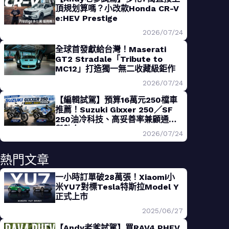
頂規划算嗎？小改款Honda CR-V
e:HEV Prestige
2026/07/24
全球首發獻給台灣！Maserati
GT2 Stradale「Tribute to
MC12」打造獨一無二收藏級鉅作
2026/07/24
【編輯試駕】預算16萬元250檔車
推薦！Suzuki Gixxer 250／SF
250油冷科技、高妥善率兼顧通勤
與熱血
2026/07/24
熱門文章
一小時訂單破28萬張！Xiaomi小
米YU7對標Tesla特斯拉Model Y
正式上市
2025/06/27
【Andy老爹試駕】買RAV4 PHEV