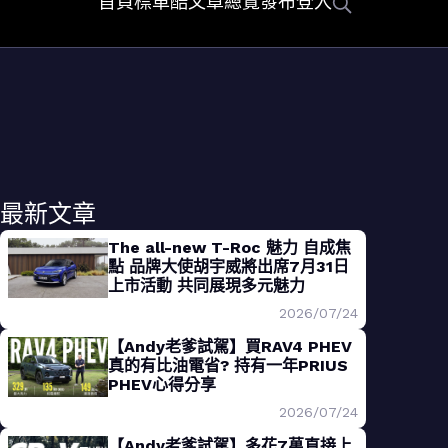
首頁
標車酷
文章總覽
發布
登入
最新文章
The all-new T-Roc 魅力 自成焦
點 品牌大使胡宇威將出席7月31日
上市活動 共同展現多元魅力
2026/07/24
【Andy老爹試駕】買RAV4 PHEV
真的有比油電省? 持有一年PRIUS
PHEV心得分享
2026/07/24
【Andy老爹試駕】多花7萬直接上