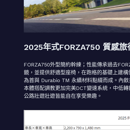
2025年式FORZA750 質
FORZA750外型簡約幹練；性能傳承過去F
鏡，並提供舒適型座椅，在跑格的基礎上建構
為首與 Durabio TM 永續材料點綴而成。
本體搭配調教更加完美DCT變速系統，中低
公路壯遊壯遊皆能自在享受樂趣。