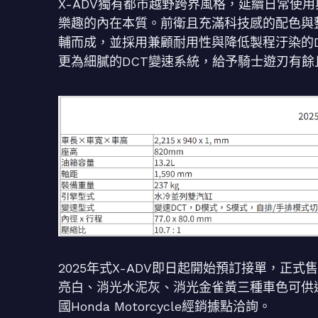
X-ADV獨有都市越野跨界風格，延續日常使
樂趣的內在本質。前衛且充滿科技感的配色與
輔而成，並採用兼顧耐用性與降低製程汙染的Du
更為細膩的DCT變速系統，給予騎士遊刃有
2025年式X-ADV即日起開始預訂接單，正式售
亮白、消光水泥灰、消光金雀黃三種車色可供選
國Honda Motorcycle經銷據點洽詢。