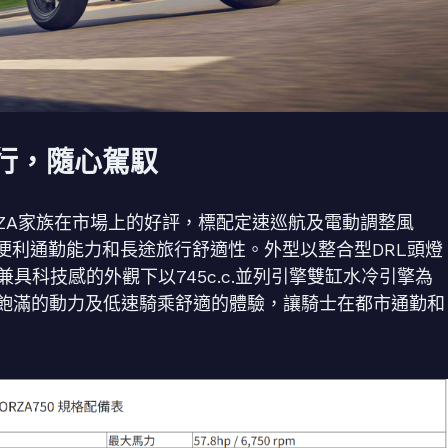
感旅行，隨心駕馭
ORZA家族在市場上的好評，標配定速巡航及電動調整風
便利通勤能力和長途旅行舒適性。外型以整合型DRL頭燈
內斂兼具科技感的外觀下以745c.c.並列引擎雙缸水冷引擎為
轉飽滿的動力及低速騎乘舒適的體驗，讓騎士在都市通勤和