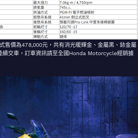
，正式售價為478,000元，共有消光暖輝金、金屬黑、銥金屬
交車，訂車資訊請至全國Honda Motorcycle經銷據