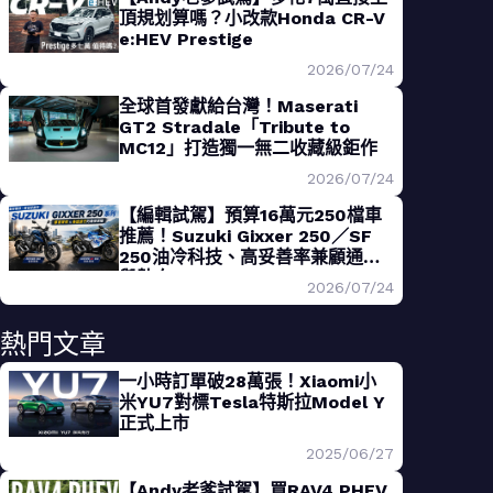
頂規划算嗎？小改款Honda CR-V
e:HEV Prestige
2026/07/24
全球首發獻給台灣！Maserati
GT2 Stradale「Tribute to
MC12」打造獨一無二收藏級鉅作
2026/07/24
【編輯試駕】預算16萬元250檔車
推薦！Suzuki Gixxer 250／SF
250油冷科技、高妥善率兼顧通勤
與熱血
2026/07/24
熱門文章
一小時訂單破28萬張！Xiaomi小
米YU7對標Tesla特斯拉Model Y
正式上市
2025/06/27
【Andy老爹試駕】買RAV4 PHEV