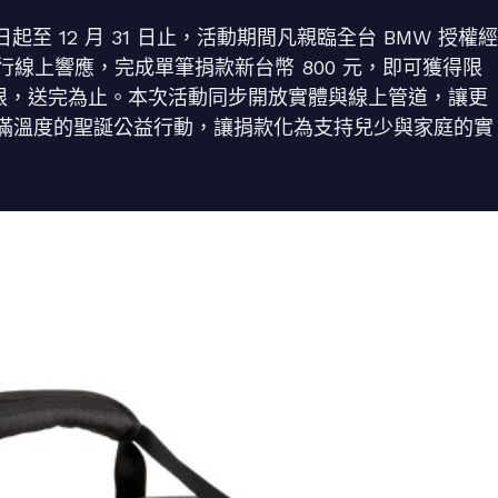
1 日起至 12 月 31 日止，活動期間凡親臨全台 BMW 授權經
行線上響應，完成單筆捐款新台幣 800 元，即可獲得限
有限，送完為止。本次活動同步開放實體與線上管道，讓更
滿溫度的聖誕公益行動，讓捐款化為支持兒少與家庭的實