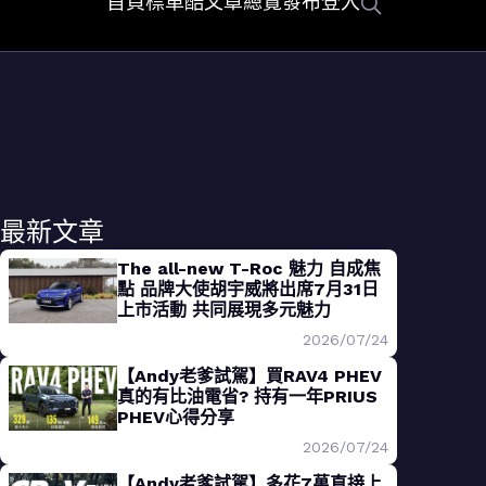
首頁
標車酷
文章總覽
發布
登入
最新文章
The all-new T-Roc 魅力 自成焦
點 品牌大使胡宇威將出席7月31日
上市活動 共同展現多元魅力
2026/07/24
【Andy老爹試駕】買RAV4 PHEV
真的有比油電省? 持有一年PRIUS
PHEV心得分享
2026/07/24
【Andy老爹試駕】多花7萬直接上