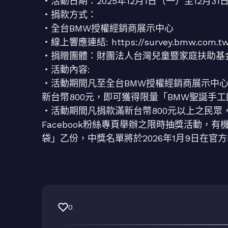
・活動日期：2025年12月1日（一）至12月31
・捐款方式：
・全台BMW授權經銷商展示中心
・線上響應連結: https://survey.bmw.com.tw
・捐贈團體：財團法人台灣兒童暨家庭扶助基
・活動內容:
・活動期間凡至全台BMW授權經銷商展示中
新台幣800元，即可獲得限量「BMW聖誕手
・活動期間凡捐款滿新台幣800元以上之民眾，
Facebook粉絲專頁舉辦之限時抽獎活動，有
袋」乙份，中獎名單將於2026年1月9日在官方F
0