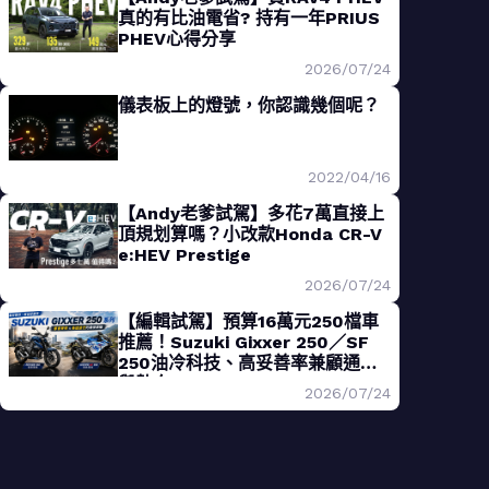
真的有比油電省? 持有一年PRIUS
PHEV心得分享
2026/07/24
儀表板上的燈號，你認識幾個呢？
2022/04/16
【Andy老爹試駕】多花7萬直接上
頂規划算嗎？小改款Honda CR-V
e:HEV Prestige
2026/07/24
【編輯試駕】預算16萬元250檔車
推薦！Suzuki Gixxer 250／SF
250油冷科技、高妥善率兼顧通勤
與熱血
2026/07/24