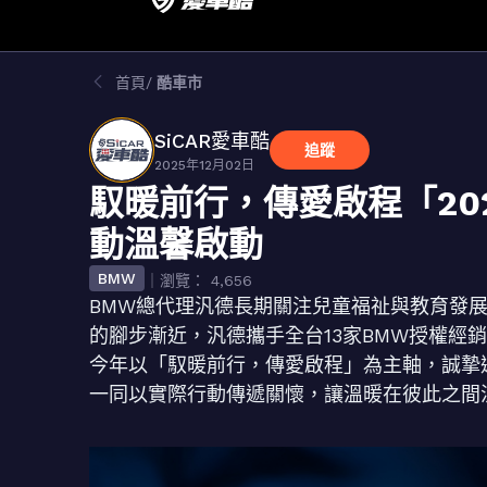
首頁
酷車市
SiCAR愛車酷
追蹤
2025年12月02日
馭暖前行，傳愛啟程「20
動溫馨啟動
BMW
｜瀏覽： 4,656
BMW總代理汎德長期關注兒童福祉與教育發
的腳步漸近，汎德攜手全台13家BMW授權經銷
今年以「馭暖前行，傳愛啟程」為主軸，誠摯
一同以實際行動傳遞關懷，讓溫暖在彼此之間