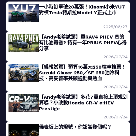
一小時訂單破28萬張！Xiaomi小米YU7
對標Tesla特斯拉Model Y正式上市
2025/06/27
【Andy老爹試駕】買RAV4 PHEV 真的
有比油電省? 持有一年PRIUS PHEV心得
分享
2026/07/24
【編輯試駕】預算16萬元250檔車推薦！
Suzuki Gixxer 250／SF 250油冷科
技、高妥善率兼顧通勤與熱血
2026/07/24
【Andy老爹試駕】多花7萬直接上頂規划
算嗎？小改款Honda CR-V e:HEV
Prestige
2026/07/24
儀表板上的燈號，你認識幾個呢？