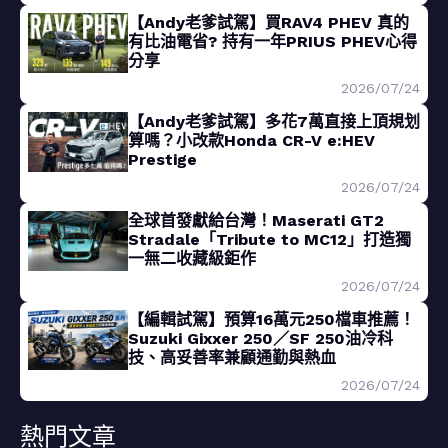
【Andy老爹試駕】買RAV4 PHEV 真的
有比油電省? 持有一年PRIUS PHEV心得
分享
2026/07/24
【Andy老爹試駕】多花7萬直接上頂規划
算嗎？小改款Honda CR-V e:HEV
Prestige
2026/07/24
全球首發獻給台灣！Maserati GT2
Stradale「Tribute to MC12」打造獨
一無二收藏級鉅作
2026/07/24
【編輯試駕】預算16萬元250檔車推薦！
Suzuki Gixxer 250／SF 250油冷科
技、高妥善率兼顧通勤與熱血
2026/07/24
熱門文章